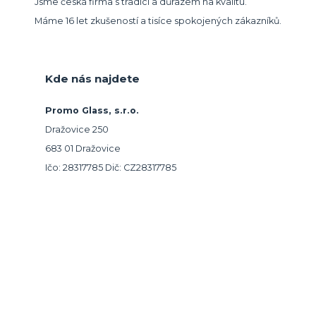
Jsme česká firma s tradicí a důrazem na kvalitu.
Máme 16 let zkušeností a tisíce spokojených zákazníků.
Kde nás najdete
Promo Glass, s.r.o.
Dražovice 250
683 01 Dražovice
Ičo: 28317785 Dič: CZ28317785