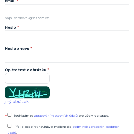
Email
*
Např. petrnovak@seznam.cz
Heslo
*
Heslo znovu
*
Opište text z obrázku
*
jiný obrázek
Souhlasím se
zpracováním osobních údajů
pro účely registrace.
Přeji si odebírat novinky e-mailem dle
podmínek zpracování osobních
údajů
.