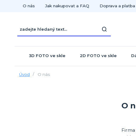
O nás
Jak nakupovat a FAQ
Doprava a platba
3D FOTO ve skle
2D FOTO ve skle
Dá
Úvod
O nás
O n
Firma 