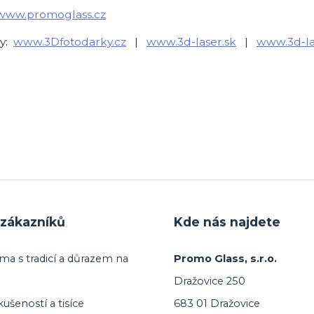
www.promoglass.cz
y:
www.3Dfotodarky.cz
|
www.3d-laser.sk
|
www.3d-la
zákazníků
Kde nás najdete
ma s tradicí a důrazem na
Promo Glass, s.r.o.
Dražovice 250
ušeností a tisíce
683 01 Dražovice