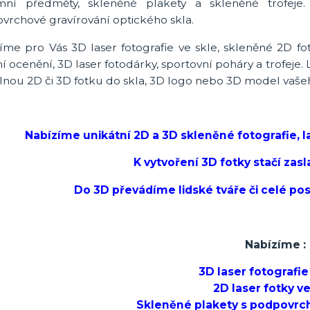
mní předměty, skleněné plakety a skleněné trofeje
vrchové gravírování optického skla.
íme pro Vás 3D laser fotografie ve skle, skleněné 2D fo
í ocenění, 3D laser fotodárky, sportovní poháry a trofeje
olnou 2D či 3D fotku do skla, 3D logo nebo 3D model vaše
Nabízíme unikátní 2D a 3D skleněné fotografie, l
K vytvoření 3D fotky stačí zasl
Do 3D převádíme lidské tváře či celé post
Nabízíme :
3D
laser fotografie
2D laser fotky v
Skleněné plakety s podpovr