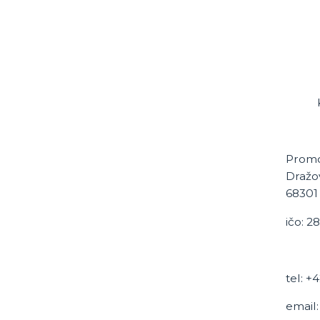
Promo 
Dražo
68301
ičo: 2
tel:
+4
email