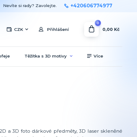
+420606774977
Nevíte si rady? Zavolejte.
0
0,00 Kč
CZK
Přihlášení
ofeje
Těžítka s 3D motivy
Více
é 2D a 3D foto dárkové předměty, 3D laser skleněné