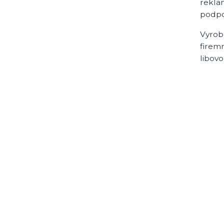
rekla
podpo
Vyrob
firemn
libov