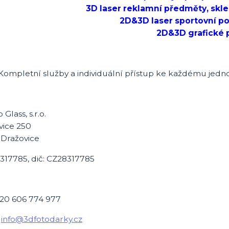
3D laser reklamní předměty, skl
2D&3D laser sportovní po
2D&3D grafické 
Kompletní služby a individuální přístup ke každému jedno
Glass, s.r.o.
vice 250
 Dražovice
8317785, dič: CZ28317785
20 606 774 977
:
info@3dfotodarky.cz