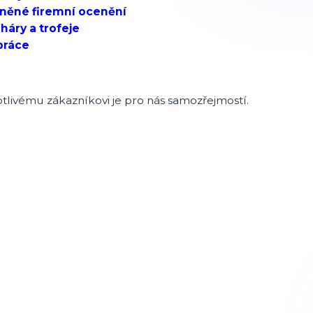
eněné firemní ocenění
háry a trofeje
práce
tlivému zákazníkovi je pro nás samozřejmostí.