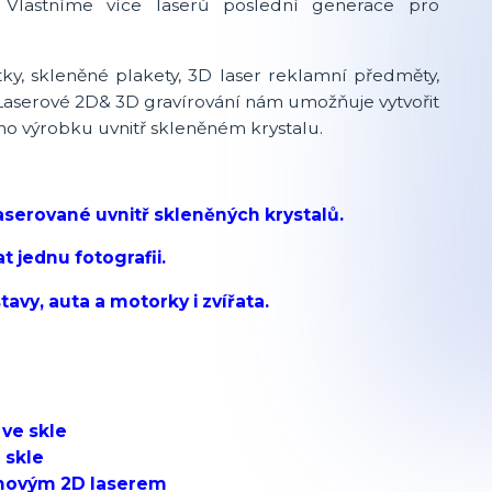
. Vlastníme více laserů poslední generace pro
tky, skleněné plakety, 3D laser reklamní předměty,
. Laserové 2D& 3D gravírování nám umožňuje vytvořit
ho výrobku uvnitř skleněném krystalu.
aserované uvnitř skleněných krystalů.
at jednu fotografii.
avy, auta a motorky i zvířata.
 ve skle
e skle
chovým 2D laserem