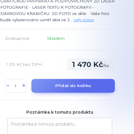
GRAFICKOU PŘÍPRAVU A PODPOVRCHOVÝ 2D LASER
FOTOGRAFIE - LASER TEXTU K FOTOGRAFII -
DÁRKOVOU KRABIČKU 2D FOTO ve skle: Vaše foto
bude vylaserováno uvnitř skla ve 2...
celý popis
Dostupnost
Skladem
1 470 Kč
1 215 Kč
bez DPH
/
ks
Přidat do košíku
Poznámka k tomuto produktu