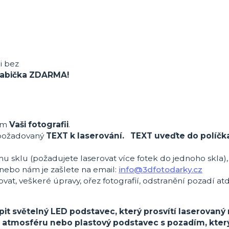
 i bez
 krabička ZDARMA!
ům
Vaši fotografii
.
požadovaný
TEXT k laserování. TEXT uveďte do políčk
mu sklu (požadujete laserovat více fotek do jednoho skla)
nebo nám je zašlete na email:
info@3dfotodarky.cz
ovat, veškeré úpravy, ořez fotografií, odstranění pozadí atd
it světelný LED podstavec, který prosvítí laserovaný 
u atmosféru nebo plastový podstavec s pozadím, kter