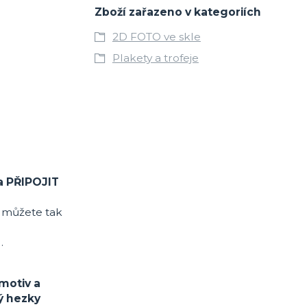
Zboží zařazeno v kategoriích
2D FOTO ve skle
Plakety a trofeje
a PŘIPOJIT
, můžete tak
.
motiv a
ý hezky