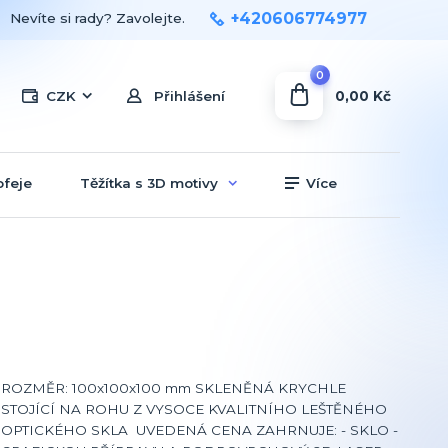
+420606774977
Nevíte si rady? Zavolejte.
0
0,00 Kč
CZK
Přihlášení
ofeje
Těžítka s 3D motivy
Více
ROZMĚR: 100x100x100 mm SKLENĚNÁ KRYCHLE
STOJÍCÍ NA ROHU Z VYSOCE KVALITNÍHO LEŠTĚNÉHO
OPTICKÉHO SKLA UVEDENÁ CENA ZAHRNUJE: - SKLO -