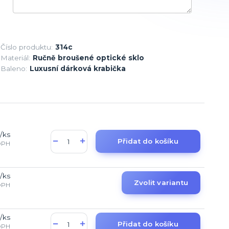
Číslo produktu:
314c
Materiál:
Ručně broušené optické sklo
Baleno:
Luxusní dárková krabička
/
ks
Přidat do košíku
DPH
/
ks
Zvolit variantu
DPH
/
ks
Přidat do košíku
DPH