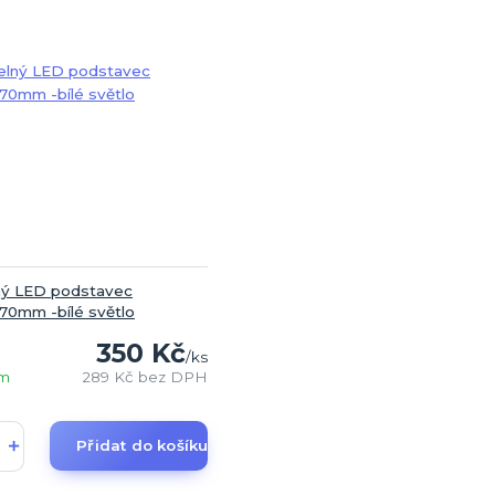
ný LED podstavec
70mm -bílé světlo
350 Kč
/
ks
em
289 Kč
bez DPH
Přidat do košíku