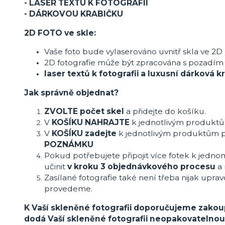
- LASER TEXTU K FOTOGRAFII
- DÁRKOVOU KRABIČKU
2D FOTO ve skle:
Vaše foto bude vylaserováno uvnitř skla ve 2D
2D fotografie může být zpracována s pozadím
laser textů k fotografii a luxusní dárková
Jak správně objednat?
ZVOLTE počet skel
a přidejte do košíku.
V
KOŠÍKU NAHRAJTE
k jednotlivým produkt
V
KOŠÍKU zadejte
k jednotlivým produktům 
POZNÁMKU
Pokud potřebujete připojit více fotek k jedno
učinit
v kroku 3 objednávkového procesu
a 
Zasílané fotografie také není třeba nijak uprav
provedeme.
K Vaší skleněné fotografii doporučujeme zakoup
dodá Vaší skleněné fotografii neopakovatelno