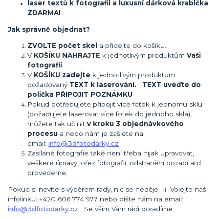
laser textů k fotografii a luxusní dárková krabička
ZDARMA!
Jak správně objednat?
ZVOLTE počet skel
a přidejte do košíku.
V
KOŠÍKU NAHRAJTE
k jednotlivým produktům
Vaši
fotografii
.
V
KOŠÍKU zadejte
k jednotlivým produktům
požadovaný
TEXT k laserování. TEXT uveďte do
políčka PŘIPOJIT POZNÁMKU
Pokud potřebujete připojit více fotek k jednomu sklu
(požadujete laserovat více fotek do jednoho skla),
můžete tak učinit
v kroku 3 objednávkového
procesu
a nebo nám je zašlete na
email:
info@3dfotodarky.cz
Zasílané fotografie také není třeba nijak upravovat,
veškeré úpravy, ořez fotografií, odstranění pozadí atd.
provedeme.
Pokud si nevíte s výběrem rady, nic se neděje :-) Volejte naši
infolinku: +420 606 774 977 nebo pište nám na email:
info@3dfotodarky.cz
Se vším Vám rádi poradíme.