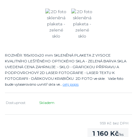
ROZMĚR: 195x100x20 mm SKLENĚNÁ PLAKETA Z VYSOCE
KVALITNÍHO LEŠTĚNÉHO OPTICKÉHO SKLA - ZELENÁ BARVA SKLA
UVEDENÁ CENA ZAHRNUJE: - SKLO - GRAFICKOU PŘÍPRAVU A
PODPOVRCHOVÝ 2D LASER FOTOGRAFIE - LASER TEXTU K
FOTOGRAFII - DÁRKOVOU KRABIČKU 2D FOTO ve skle: Vaše foto
bude vylaserováno uvnitř skla ve...
celý popis
Dostupnost
Skladem
959 Kč
bez DPH
1 160 Kč
/
ks