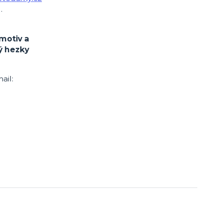
.
motiv a
ý hezky
ail: