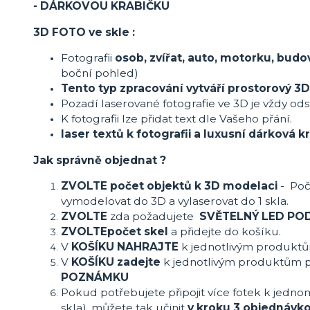
- DÁRKOVOU KRABIČKU
3D FOTO ve skle :
Fotografii
osob, zvířat, auto, motorku, budo
boční pohled)
Tento typ zpracování vytváří prostorový 3D
Pozadí laserované fotografie ve 3D je vždy ods
K fotografii lze přidat text dle Vašeho přání.
laser textů k fotografii a luxusní dárková
Jak správně objednat ?
ZVOLTE počet objektů k 3D modelaci
- Poč
vymodelovat do 3D a vylaserovat do 1 skla.
ZVOLTE
zda požadujete
SVĚTELNÝ LED P
ZVOLTE
počet skel
a přidejte do košíku.
V
KOŠÍKU NAHRAJTE
k jednotlivým produkt
V
KOŠÍKU zadejte
k jednotlivým produktům 
POZNÁMKU
Pokud potřebujete připojit více fotek k jedno
skla), můžete tak učinit
v kroku 3 objednávk