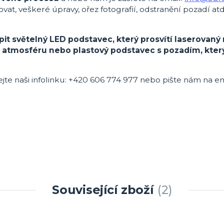
ovat, veškeré úpravy, ořez fotografií, odstranění pozadí atd
it světelný LED podstavec, který prosvítí laserovaný 
u atmosféru nebo plastový podstavec s pozadím, kter
ejte naši infolinku: +420 606 774 977 nebo pište nám na em
Související zboží
2