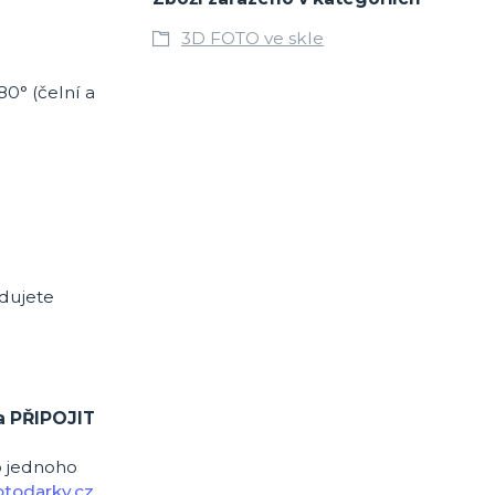
3D FOTO ve skle
80° (čelní a
adujete
a PŘIPOJIT
o jednoho
todarky.cz