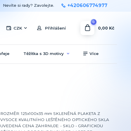
+420606774977
Nevíte si rady? Zavolejte.
0
0,00 Kč
CZK
Přihlášení
ofeje
Těžítka s 3D motivy
Více
ROZMĚR: 125x100x35 mm SKLENĚNÁ PLAKETA Z
VYSOCE KVALITNÍHO LEŠTĚNÉHO OPTICKÉHO SKLA
UVEDENÁ CENA ZAHRNUJE: - SKLO - GRAFICKOU