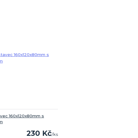
vec 160x120x80mm s
ím
230 Kč
/
ks