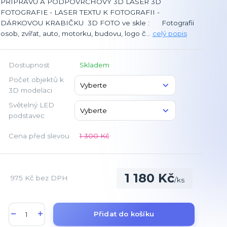
PŘÍPRAVU A PODPOVRCHOVÝ 3D LASER 3D
FOTOGRAFIE - LASER TEXTU K FOTOGRAFII -
DÁRKOVOU KRABIČKU 3D FOTO ve skle : Fotografii
osob, zvířat, auto, motorku, budovu, logo č...
celý popis
Dostupnost
Skladem
Počet objektů k
3D modelaci
Světelný LED
podstavec
Cena před slevou
1 300 Kč
1 180 Kč
975 Kč
bez DPH
/
ks
Přidat do košíku