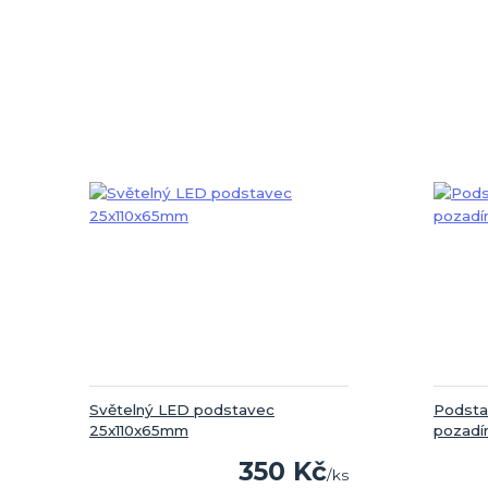
Světelný LED podstavec
Podsta
25x110x65mm
pozad
350 Kč
/
ks