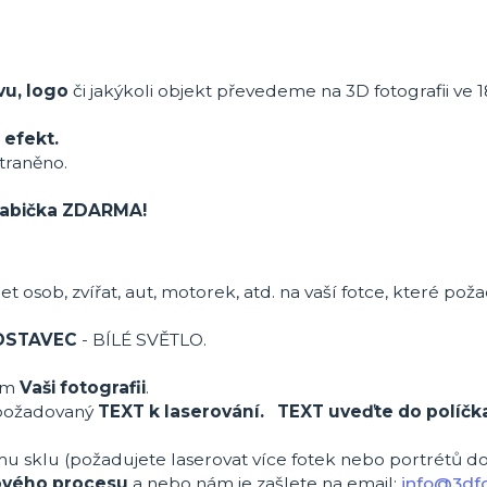
vu, logo
či jakýkoli objekt převedeme na 3D fotografii ve 1
 efekt.
traněno.
 krabička ZDARMA!
et osob, zvířat, aut, motorek, atd. na vaší fotce, které pož
ODSTAVEC
- BÍLÉ SVĚTLO.
ům
Vaši fotografii
.
požadovaný
TEXT k laserování. TEXT uveďte do políčk
mu sklu (požadujete laserovat více fotek nebo portrétů d
ového procesu
a nebo nám je zašlete na email:
info@3dfo