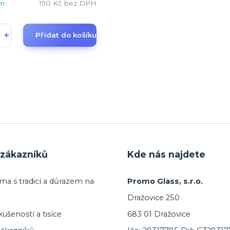
em
190 Kč
bez DPH
Přidat do košíku
zákazníků
Kde nás najdete
ma s tradicí a důrazem na
Promo Glass, s.r.o.
Dražovice 250
ušeností a tisíce
683 01 Dražovice