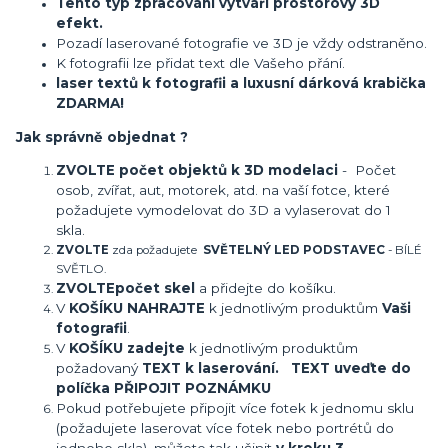
Tento typ zpracování vytváří prostorový 3D
efekt.
Pozadí laserované fotografie ve 3D je vždy odstraněno.
K fotografii lze přidat text dle Vašeho přání.
laser textů k fotografii a luxusní dárková krabička
ZDARMA!
Jak správně objednat ?
ZVOLTE počet objektů k 3D modelaci
- Počet
osob, zvířat, aut, motorek, atd. na vaší fotce, které
požadujete vymodelovat do 3D a vylaserovat do 1
skla.
ZVOLTE
zda požadujete
SVĚTELNÝ LED PODSTAVEC
- BÍLÉ
SVĚTLO.
ZVOLTE
počet skel
a přidejte do košíku.
V
KOŠÍKU NAHRAJTE
k jednotlivým produktům
Vaši
fotografii
.
V
KOŠÍKU zadejte
k jednotlivým produktům
požadovaný
TEXT k laserování. TEXT uveďte do
políčka PŘIPOJIT POZNÁMKU
Pokud potřebujete připojit více fotek k jednomu sklu
(požadujete laserovat více fotek nebo portrétů do