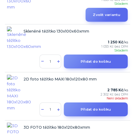
Skladem
Zvolit variantu
Skleněné těžítko 130x100x60xmm
1 250 Kč
/
ks
1 033 Kč
bez DPH
Skladem
Přidat do košíku
2D foto těžítko MAXI 180x120x80 mm
2 785 Kč
/
ks
2 302 Kč
bez DPH
Není skladem
Přidat do košíku
3D FOTO těžítko 180x120x80xmm