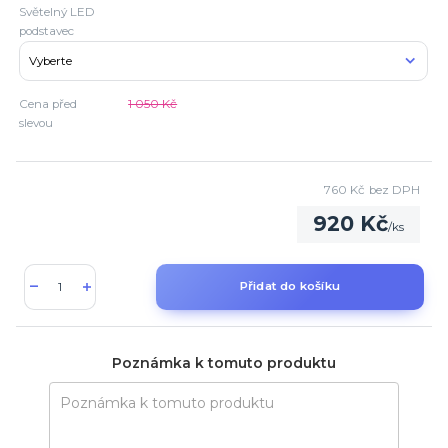
Světelný LED
podstavec
Cena před
1 050 Kč
slevou
760 Kč
bez DPH
920 Kč
/
ks
Přidat do košíku
Poznámka k tomuto produktu