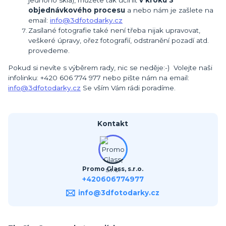
jednoho skla), můžete tak učinit
v kroku 3
objednávkového procesu
a nebo nám je zašlete na
email:
info@3dfotodarky.cz
Zasílané fotografie také není třeba nijak upravovat,
veškeré úpravy, ořez fotografií, odstranění pozadí atd.
provedeme.
Pokud si nevíte s výběrem rady, nic se neděje:-) Volejte naši
infolinku: +420 606 774 977 nebo pište nám na email:
info@3dfotodarky.cz
Se vším Vám rádi poradíme.
Kontakt
Promo Glass, s.r.o.
+420606774977
info@3dfotodarky.cz