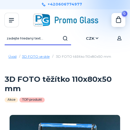
+420606774977
0
CZK
Úvod
3D FOTO ve skle
3D FOTO těžítko 110x80x50 mm
3D FOTO těžítko 110x80x50
mm
Akce
TOP produkt