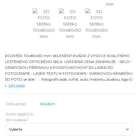
ROZMĚR: 110x80x50 mm SKLENĚNÝ KVÁDR Z VYSOCE KVALITNÍHO
LEŠTĚNÉHO OPTICKÉHO SKLA UVEDENÁ CENA ZAHRNUJE: - SKLO -
GRAFICKOU PŘÍPRAVU A PODPOVRCHOVÝ 3D LASER 3D
FOTOGRAFIE - LASER TEXTU K FOTOGRAFII - DÁRKOVOU KRABIČKU
3D FOTO ve skle : Fotografii osob, zvířat, auto, motorku, budovu, logo či
j...
celý popis
Dostupnost
Skladem
Počet objektů k
3D modelaci