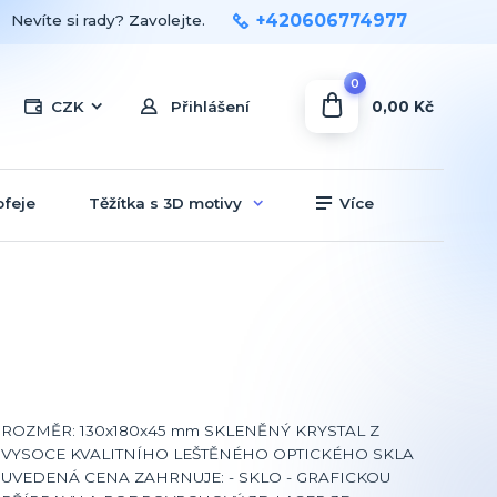
+420606774977
Nevíte si rady? Zavolejte.
0
0,00 Kč
CZK
Přihlášení
ofeje
Těžítka s 3D motivy
Více
ROZMĚR: 130x180x45 mm SKLENĚNÝ KRYSTAL Z
VYSOCE KVALITNÍHO LEŠTĚNÉHO OPTICKÉHO SKLA
UVEDENÁ CENA ZAHRNUJE: - SKLO - GRAFICKOU