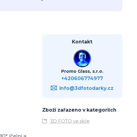
Kontakt
Promo Glass, s.r.o.
+420606774977
info@3dfotodarky.cz
Zboží zařazeno v kategoriích
3D FOTO ve skle
80° (čelní a