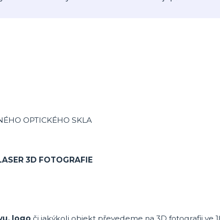
ĚNÉHO OPTICKÉHO SKLA
LASER 3D FOTOGRAFIE
vu, logo
či jakýkoli objekt převedeme na 3D fotografii ve 1