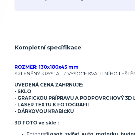
Kompletní specifikace
ROZMĚR: 130x180x45 mm
SKLENĚNÝ KRYSTAL Z VYSOCE KVALITNÍHO LEŠT
UVEDENÁ CENA ZAHRNUJE:
- SKLO
- GRAFICKOU PŘÍPRAVU A PODPOVRCHOVÝ 3D 
- LASER TEXTU K FOTOGRAFII
- DÁRKOVOU KRABIČKU
3D FOTO ve skle :
Fotografii
osob, zvířat, auto, motorku, budo