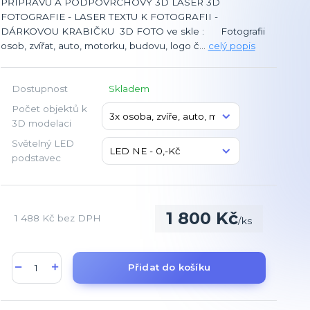
PŘÍPRAVU A PODPOVRCHOVÝ 3D LASER 3D
FOTOGRAFIE - LASER TEXTU K FOTOGRAFII -
DÁRKOVOU KRABIČKU 3D FOTO ve skle : Fotografii
osob, zvířat, auto, motorku, budovu, logo č...
celý popis
Dostupnost
Skladem
Počet objektů k
3D modelaci
Světelný LED
podstavec
1 800 Kč
1 488 Kč
bez DPH
/
ks
Přidat do košíku