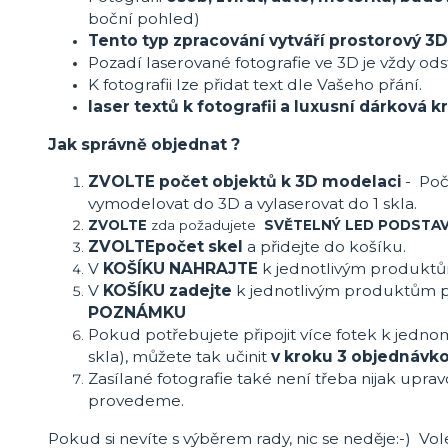
boční pohled)
Tento typ zpracování vytváří prostorový 3D
Pozadí laserované fotografie ve 3D je vždy ods
K fotografii lze přidat text dle Vašeho přání.
laser textů k fotografii a luxusní dárková
Jak správně objednat ?
ZVOLTE počet objektů k 3D modelaci
- Poč
vymodelovat do 3D a vylaserovat do 1 skla.
ZVOLTE
zda požadujete
SVĚTELNÝ LED PODSTA
ZVOLTE
počet skel
a přidejte do košíku.
V
KOŠÍKU NAHRAJTE
k jednotlivým produkt
V
KOŠÍKU zadejte
k jednotlivým produktům 
POZNÁMKU
Pokud potřebujete připojit více fotek k jedno
skla), můžete tak učinit
v kroku 3 objednávk
Zasílané fotografie také není třeba nijak uprav
provedeme.
Pokud si nevíte s výběrem rady, nic se neděje:-) Vol