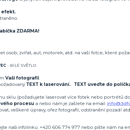
 efekt.
traněno.
 krabička ZDARMA!
et osob, zvířat, aut, motorek, atd. na vaší fotce, které pož
VEC
- BÍLÉ SVĚTLO.
ům
Vaši fotografii
.
požadovaný
TEXT k laserování. TEXT uveďte do políčk
mu sklu (požadujete laserovat více fotek nebo portrétů d
ového procesu
a nebo nám je zašlete na email:
info@3dfo
ovat, veškeré úpravy, ořez fotografií, odstranění pozadí atd
ejte naši infolinku: +420 606 774 977 nebo pište nám na em