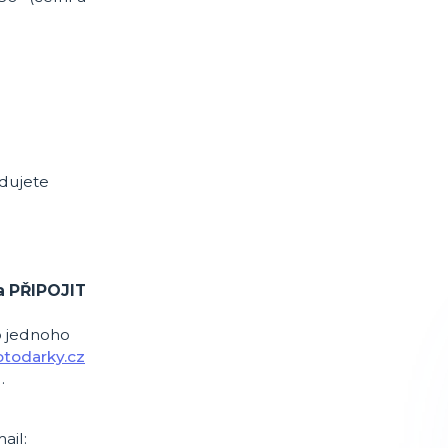
adujete
a PŘIPOJIT
o jednoho
todarky.cz
.
ail: