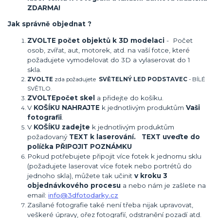
ZDARMA!
Jak správně objednat ?
ZVOLTE počet objektů k 3D modelaci
- Počet
osob, zvířat, aut, motorek, atd. na vaší fotce, které
požadujete vymodelovat do 3D a vylaserovat do 1
skla.
ZVOLTE
zda požadujete
SVĚTELNÝ LED PODSTAVEC
- BÍLÉ
SVĚTLO.
ZVOLTE
počet skel
a přidejte do košíku.
V
KOŠÍKU NAHRAJTE
k jednotlivým produktům
Vaši
fotografii
.
V
KOŠÍKU zadejte
k jednotlivým produktům
požadovaný
TEXT k laserování. TEXT uveďte do
políčka PŘIPOJIT POZNÁMKU
Pokud potřebujete připojit více fotek k jednomu sklu
(požadujete laserovat více fotek nebo portrétů do
jednoho skla), můžete tak učinit
v kroku 3
objednávkového procesu
a nebo nám je zašlete na
email:
info@3dfotodarky.cz
Zasílané fotografie také není třeba nijak upravovat,
veškeré úpravy, ořez fotografií, odstranění pozadí atd.