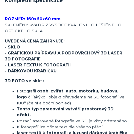
Kompletní specifikace
ROZMĚR: 160x60x60 mm
SKLENĚNÝ KVÁDR Z VYSOCE KVALITNÍHO LEŠTĚNÉHO
OPTICKÉHO SKLA
UVEDENÁ CENA ZAHRNUJE:
- SKLO
- GRAFICKOU PŘÍPRAVU A PODPOVRCHOVÝ 3D LASER
3D FOTOGRAFIE
- LASER TEXTU K FOTOGRAFII
- DÁRKOVOU KRABIČKU
3D FOTO ve skle :
Fotografii
osob, zvířat, auto, motorku, budovu,
logo
či jakýkoli objekt převedeme na 3D fotografii ve
180° (čelní a boční pohled)
Tento typ zpracování vytváří prostorový 3D
efekt.
Pozadí laserované fotografie ve 3D je vždy odstraněno.
K fotografii lze přidat text dle Vašeho přání.
laser textů k fotografii a luxusní dárková krabička