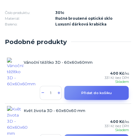
Číslo produktu:
301c
Materiál:
Ručně broušené optické sklo
Baleno:
Luxusní dárková krabička
Podobné produkty
Vánoční těžítko 3D - 60x60x60mm
400 Kč
/
ks
331 Kč
bez DPH
Skladem
Přidat do košíku
Květ života 3D - 60x60x60 mm
400 Kč
/
ks
331 Kč
bez DPH
Skladem