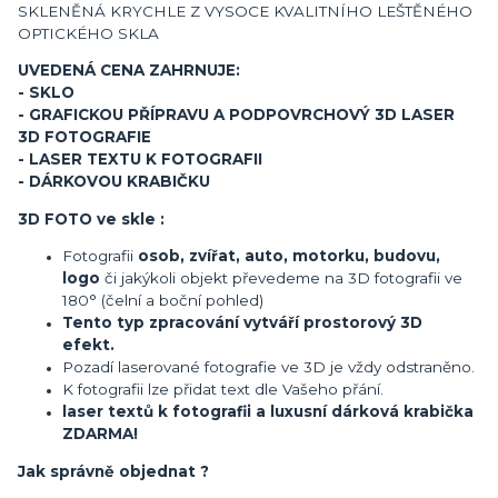
SKLENĚNÁ KRYCHLE Z VYSOCE KVALITNÍHO LEŠTĚNÉHO
OPTICKÉHO SKLA
UVEDENÁ CENA ZAHRNUJE:
- SKLO
- GRAFICKOU PŘÍPRAVU A PODPOVRCHOVÝ 3D LASER
3D FOTOGRAFIE
- LASER TEXTU K FOTOGRAFII
- DÁRKOVOU KRABIČKU
3D FOTO ve skle :
Fotografii
osob, zvířat, auto, motorku, budovu,
logo
či jakýkoli objekt převedeme na 3D fotografii ve
180° (čelní a boční pohled)
Tento typ zpracování vytváří prostorový 3D
efekt.
Pozadí laserované fotografie ve 3D je vždy odstraněno.
K fotografii lze přidat text dle Vašeho přání.
laser textů k fotografii a luxusní dárková krabička
ZDARMA!
Jak správně objednat ?