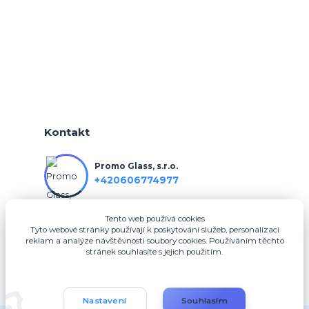
Kontakt
Promo Glass, s.r.o.
+420606774977
Tento web používá cookies
info@3dfotodarky.cz
Tyto webové stránky používají k poskytování služeb, personalizaci
reklam a analýze návštěvnosti soubory cookies. Používáním těchto
stránek souhlasíte s jejich použitím.
Nastavení
Souhlasím