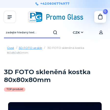
+420606774977
0
CZK
Úvod
3D FOTO ve skle
3D FOTO skleněná kostka
80x80x80mm
3D FOTO skleněná kostka
80x80x80mm
TOP produkt