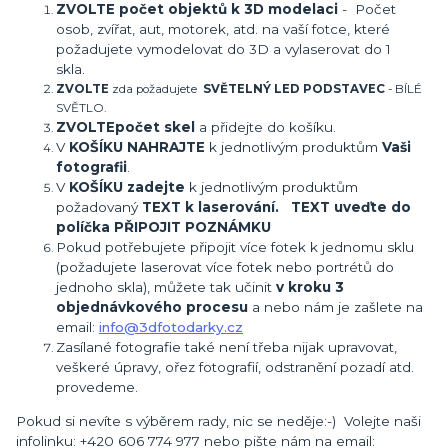
ZVOLTE počet objektů k 3D modelaci
- Počet
osob, zvířat, aut, motorek, atd. na vaší fotce, které
požadujete vymodelovat do 3D a vylaserovat do 1
skla.
ZVOLTE
zda požadujete
SVĚTELNÝ LED PODSTAVEC
- BÍLÉ
SVĚTLO.
ZVOLTE
počet skel
a přidejte do košíku.
V
KOŠÍKU NAHRAJTE
k jednotlivým produktům
Vaši
fotografii
.
V
KOŠÍKU zadejte
k jednotlivým produktům
požadovaný
TEXT k laserování. TEXT uveďte do
políčka PŘIPOJIT POZNÁMKU
Pokud potřebujete připojit více fotek k jednomu sklu
(požadujete laserovat více fotek nebo portrétů do
jednoho skla), můžete tak učinit
v kroku 3
objednávkového procesu
a nebo nám je zašlete na
email:
info@3dfotodarky.cz
Zasílané fotografie také není třeba nijak upravovat,
veškeré úpravy, ořez fotografií, odstranění pozadí atd.
provedeme.
Pokud si nevíte s výběrem rady, nic se neděje:-) Volejte naši
infolinku: +420 606 774 977 nebo pište nám na email: