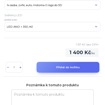
Světelný LED
podstavec
1 157 Kč
bez DPH
1 400 Kč
/
ks
Přidat do košíku
Poznámka k tomuto produktu