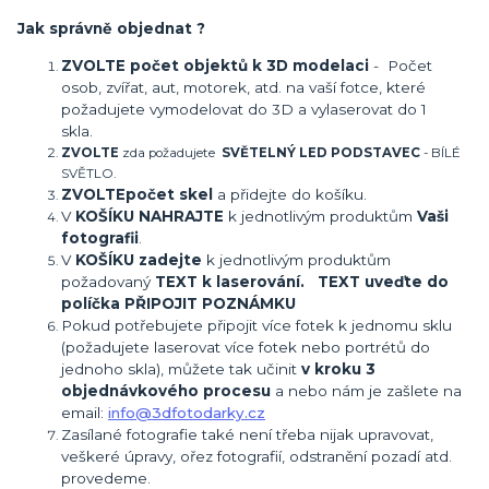
Jak správně objednat ?
ZVOLTE počet objektů k 3D modelaci
- Počet
osob, zvířat, aut, motorek, atd. na vaší fotce, které
požadujete vymodelovat do 3D a vylaserovat do 1
skla.
ZVOLTE
zda požadujete
SVĚTELNÝ LED PODSTAVEC
- BÍLÉ
SVĚTLO.
ZVOLTE
počet skel
a přidejte do košíku.
V
KOŠÍKU NAHRAJTE
k jednotlivým produktům
Vaši
fotografii
.
V
KOŠÍKU zadejte
k jednotlivým produktům
požadovaný
TEXT k laserování. TEXT uveďte do
políčka PŘIPOJIT POZNÁMKU
Pokud potřebujete připojit více fotek k jednomu sklu
(požadujete laserovat více fotek nebo portrétů do
jednoho skla), můžete tak učinit
v kroku 3
objednávkového procesu
a nebo nám je zašlete na
email:
info@3dfotodarky.cz
Zasílané fotografie také není třeba nijak upravovat,
veškeré úpravy, ořez fotografií, odstranění pozadí atd.
provedeme.