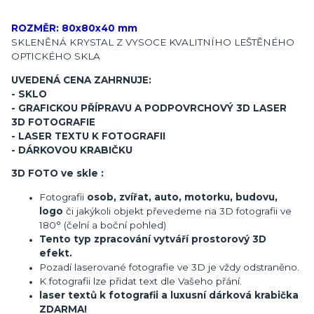
ROZMĚR: 80x80x40 mm
SKLENĚNÁ KRYSTAL Z VYSOCE KVALITNÍHO LEŠTĚNÉHO
OPTICKÉHO SKLA
UVEDENÁ CENA ZAHRNUJE:
- SKLO
- GRAFICKOU PŘÍPRAVU A PODPOVRCHOVÝ 3D LASER
3D FOTOGRAFIE
- LASER TEXTU K FOTOGRAFII
- DÁRKOVOU KRABIČKU
3D FOTO ve skle :
Fotografii
osob, zvířat, auto, motorku, budovu,
logo
či jakýkoli objekt převedeme na 3D fotografii ve
180° (čelní a boční pohled)
Tento typ zpracování vytváří prostorový 3D
efekt.
Pozadí laserované fotografie ve 3D je vždy odstraněno.
K fotografii lze přidat text dle Vašeho přání.
laser textů k fotografii a luxusní dárková krabička
ZDARMA!