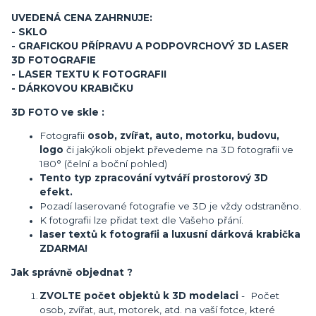
UVEDENÁ CENA ZAHRNUJE:
- SKLO
- GRAFICKOU PŘÍPRAVU A PODPOVRCHOVÝ 3D LASER
3D FOTOGRAFIE
- LASER TEXTU K FOTOGRAFII
- DÁRKOVOU KRABIČKU
3D FOTO ve skle :
Fotografii
osob, zvířat, auto, motorku, budovu,
logo
či jakýkoli objekt převedeme na 3D fotografii ve
180° (čelní a boční pohled)
Tento typ zpracování vytváří prostorový 3D
efekt.
Pozadí laserované fotografie ve 3D je vždy odstraněno.
K fotografii lze přidat text dle Vašeho přání.
laser textů k fotografii a luxusní dárková krabička
ZDARMA!
Jak správně objednat ?
ZVOLTE počet objektů k 3D modelaci
- Počet
osob, zvířat, aut, motorek, atd. na vaší fotce, které