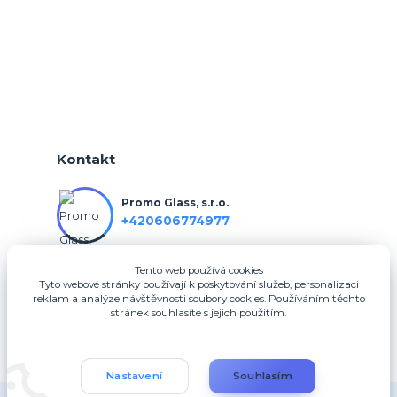
Kontakt
Promo Glass, s.r.o.
+420606774977
Tento web používá cookies
info@3dfotodarky.cz
Tyto webové stránky používají k poskytování služeb, personalizaci
reklam a analýze návštěvnosti soubory cookies. Používáním těchto
stránek souhlasíte s jejich použitím.
Nastavení
Souhlasím