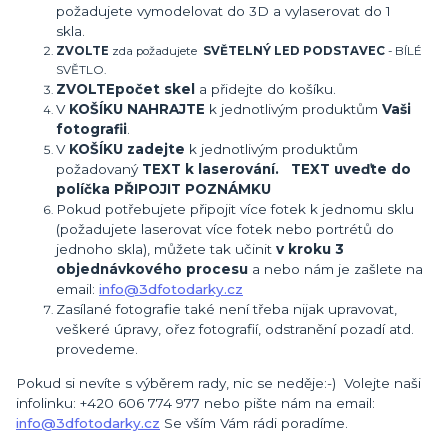
požadujete vymodelovat do 3D a vylaserovat do 1
skla.
ZVOLTE
zda požadujete
SVĚTELNÝ LED PODSTAVEC
- BÍLÉ
SVĚTLO.
ZVOLTE
počet skel
a přidejte do košíku.
V
KOŠÍKU NAHRAJTE
k jednotlivým produktům
Vaši
fotografii
.
V
KOŠÍKU zadejte
k jednotlivým produktům
požadovaný
TEXT k laserování. TEXT uveďte do
políčka PŘIPOJIT POZNÁMKU
Pokud potřebujete připojit více fotek k jednomu sklu
(požadujete laserovat více fotek nebo portrétů do
jednoho skla), můžete tak učinit
v kroku 3
objednávkového procesu
a nebo nám je zašlete na
email:
info@3dfotodarky.cz
Zasílané fotografie také není třeba nijak upravovat,
veškeré úpravy, ořez fotografií, odstranění pozadí atd.
provedeme.
Pokud si nevíte s výběrem rady, nic se neděje:-) Volejte naši
infolinku: +420 606 774 977 nebo pište nám na email:
info@3dfotodarky.cz
Se vším Vám rádi poradíme.