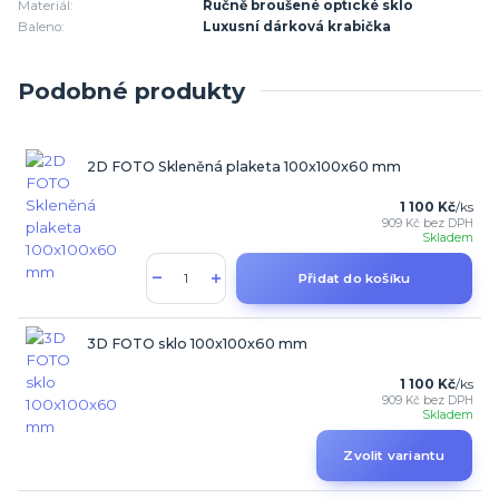
Materiál:
Ručně broušené optické sklo
Baleno:
Luxusní dárková krabička
Podobné produkty
2D FOTO Skleněná plaketa 100x100x60 mm
1 100 Kč
/
ks
909 Kč
bez DPH
Skladem
Přidat do košíku
3D FOTO sklo 100x100x60 mm
1 100 Kč
/
ks
909 Kč
bez DPH
Skladem
Zvolit variantu