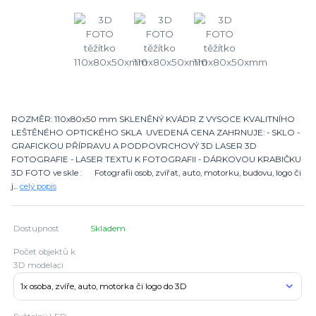
ROZMĚR: 110x80x50 mm SKLENĚNÝ KVÁDR Z VYSOCE KVALITNÍHO
LEŠTĚNÉHO OPTICKÉHO SKLA UVEDENÁ CENA ZAHRNUJE: - SKLO -
GRAFICKOU PŘÍPRAVU A PODPOVRCHOVÝ 3D LASER 3D
FOTOGRAFIE - LASER TEXTU K FOTOGRAFII - DÁRKOVOU KRABIČKU
3D FOTO ve skle : Fotografii osob, zvířat, auto, motorku, budovu, logo či
j...
celý popis
Dostupnost
Skladem
Počet objektů k
3D modelaci