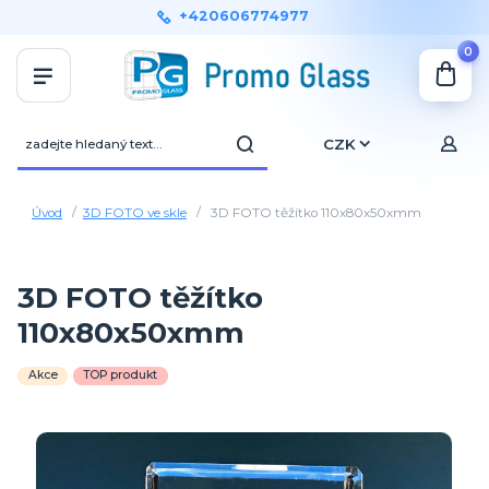
+420606774977
0
CZK
Úvod
3D FOTO ve skle
3D FOTO těžítko 110x80x50xmm
3D FOTO těžítko
110x80x50xmm
Akce
TOP produkt