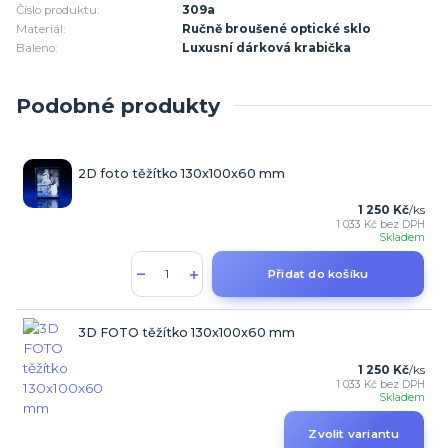
Číslo produktu:
309a
Materiál:
Ručně broušené optické sklo
Baleno:
Luxusní dárková krabička
Podobné produkty
2D foto těžítko 130x100x60 mm
1 250 Kč
/
ks
1 033 Kč
bez DPH
Skladem
Přidat do košíku
3D FOTO těžítko 130x100x60 mm
1 250 Kč
/
ks
1 033 Kč
bez DPH
Skladem
Zvolit variantu