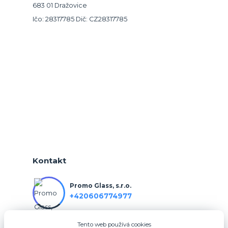
683 01 Dražovice
Ičo: 28317785 Dič: CZ28317785
Kontakt
Promo Glass, s.r.o.
+420606774977
Tento web používá cookies
info@3dfotodarky.cz