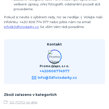
veškeré úpravy, ořez fotografií, odstranění pozadí atd.
provedeme.
Pokud si nevíte s výběrem rady, nic se neděje:-) Volejte naši
infolinku: +420 606 774 977 nebo pište nám na email:
info@3dfotodarky.cz
Se vším Vám rádi poradíme.
Kontakt
Promo Glass, s.r.o.
+420606774977
info@3dfotodarky.cz
Zboží zařazeno v kategoriích
3D FOTO ve skle