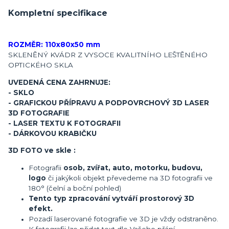
Kompletní specifikace
ROZMĚR: 110x80x50 mm
SKLENĚNÝ KVÁDR Z VYSOCE KVALITNÍHO LEŠTĚNÉHO
OPTICKÉHO SKLA
UVEDENÁ CENA ZAHRNUJE:
- SKLO
- GRAFICKOU PŘÍPRAVU A PODPOVRCHOVÝ 3D LASER
3D FOTOGRAFIE
- LASER TEXTU K FOTOGRAFII
- DÁRKOVOU KRABIČKU
3D FOTO ve skle :
Fotografii
osob, zvířat, auto, motorku, budovu,
logo
či jakýkoli objekt převedeme na 3D fotografii ve
180° (čelní a boční pohled)
Tento typ zpracování vytváří prostorový 3D
efekt.
Pozadí laserované fotografie ve 3D je vždy odstraněno.
K fotografii lze přidat text dle Vašeho přání.