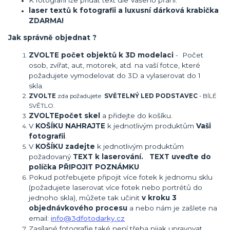
laser textů k fotografii a luxusní dárková krabička
ZDARMA!
Jak správně objednat ?
ZVOLTE počet objektů k 3D modelaci
- Počet
osob, zvířat, aut, motorek, atd. na vaší fotce, které
požadujete vymodelovat do 3D a vylaserovat do 1
skla.
ZVOLTE
zda požadujete
SVĚTELNÝ LED PODSTAVEC
- BÍLÉ
SVĚTLO.
ZVOLTE
počet skel
a přidejte do košíku.
V
KOŠÍKU NAHRAJTE
k jednotlivým produktům
Vaši
fotografii
.
V
KOŠÍKU zadejte
k jednotlivým produktům
požadovaný
TEXT k laserování. TEXT uveďte do
políčka PŘIPOJIT POZNÁMKU
Pokud potřebujete připojit více fotek k jednomu sklu
(požadujete laserovat více fotek nebo portrétů do
jednoho skla), můžete tak učinit
v kroku 3
objednávkového procesu
a nebo nám je zašlete na
email:
info@3dfotodarky.cz
Zasílané fotografie také není třeba nijak upravovat,