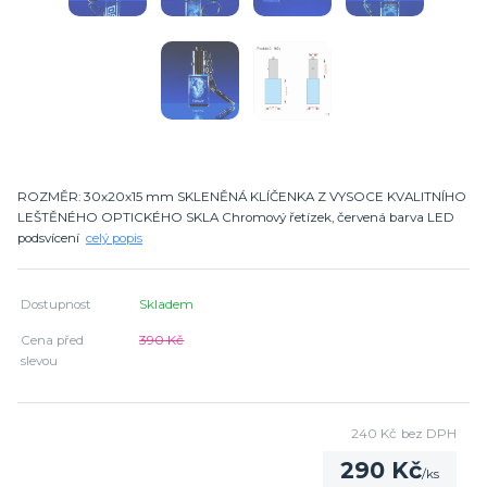
ROZMĚR: 30x20x15 mm SKLENĚNÁ KLÍČENKA Z VYSOCE KVALITNÍHO
LEŠTĚNÉHO OPTICKÉHO SKLA Chromový řetízek, červená barva LED
podsvícení
celý popis
Dostupnost
Skladem
Cena před
390 Kč
slevou
240 Kč
bez DPH
290 Kč
/
ks