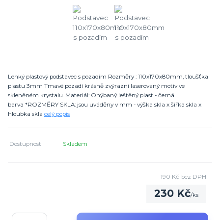
Lehký plastový podstavec s pozadím Rozměry : 110x170x80mm, tloušťka
plastu 3mm Tmavé pozadí krásně zvýrazní laserovaný motiv ve
skleněném krystalu. Materiál: Ohýbaný leštěný plast - černá
barva *ROZMĚRY SKLA: jsou uváděny v mm - výška skla x šířka skla x
hloubka skla
celý popis
Dostupnost
Skladem
190 Kč
bez DPH
230 Kč
/
ks