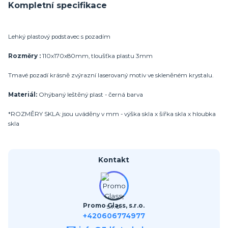
Kompletní specifikace
Lehký plastový podstavec s pozadím
Rozměry :
110x170x80mm, tloušťka plastu 3mm
Tmavé pozadí krásně zvýrazní laserovaný motiv ve skleněném krystalu.
Materiál:
Ohýbaný leštěný plast - černá barva
*ROZMĚRY SKLA: jsou uváděny v mm - výška skla x šířka skla x hloubka
skla
Kontakt
Promo Glass, s.r.o.
+420606774977