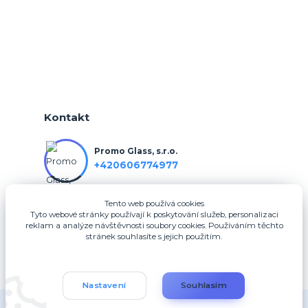
Kontakt
Promo Glass, s.r.o.
+420606774977
Tento web používá cookies
info@3dfotodarky.cz
Tyto webové stránky používají k poskytování služeb, personalizaci
reklam a analýze návštěvnosti soubory cookies. Používáním těchto
stránek souhlasíte s jejich použitím.
Nastavení
Souhlasím