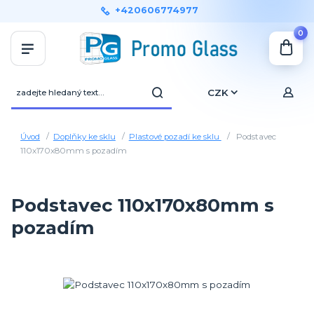
+420606774977
0
CZK
Úvod
Doplňky ke sklu
Plastové pozadí ke sklu
Podstavec
110x170x80mm s pozadím
Podstavec 110x170x80mm s
pozadím