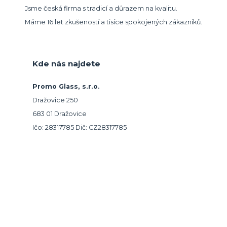
Jsme česká firma s tradicí a důrazem na kvalitu.
Máme 16 let zkušeností a tisíce spokojených zákazníků.
Kde nás najdete
Promo Glass, s.r.o.
Dražovice 250
683 01 Dražovice
Ičo: 28317785 Dič: CZ28317785