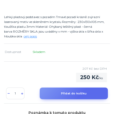
Lehký plastový podstavec s pozadím Tmavé pozadí krásně zvýrazní
laserovaný motiv ve skleněném krystalu Rozměry : 230x130x105 mm,
tloušťka plastu 3mm Materiál: Ohýbaný leštěný plast - černá
barva ROZMĚRY SKLA: jsou uváděny v mm - výška skla x šířka skla x
hloubka skla
celý popis
Dostupnost
Skladem
207 Kč
bez DPH
250 Kč
/
ks
Přidat do košíku
Poznámka k tomuto produktu