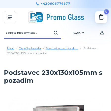
+420606774977
0
CZK
Úvod
Doplňky ke sklu
Plastové pozadí ke sklu
Podstavec
230x130x105mm s pozadím
Podstavec 230x130x105mm s
pozadím