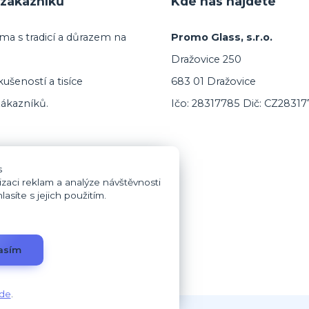
zákazníků
Kde nás najdete
ma s tradicí a důrazem na
Promo Glass, s.r.o.
Dražovice 250
ušeností a tisíce
683 01 Dražovice
ákazníků.
Ičo: 28317785 Dič: CZ2831
s
izaci reklam a analýze návštěvnosti
síte s jejich použitím.
asím
de
.