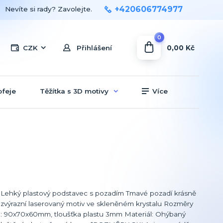
+420606774977
Nevíte si rady? Zavolejte.
0
0,00 Kč
CZK
Přihlášení
ofeje
Těžítka s 3D motivy
Více
Lehký plastový podstavec s pozadím Tmavé pozadí krásně
zvýrazní laserovaný motiv ve skleněném krystalu Rozměry
: 90x70x60mm, tloušťka plastu 3mm Materiál: Ohýbaný