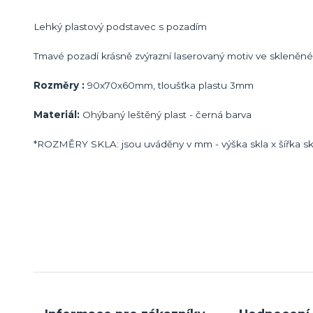
Lehký plastový podstavec s pozadím
Tmavé pozadí krásně zvýrazní laserovaný motiv ve skleněn
Rozměry :
90x70x60mm, tloušťka plastu 3mm
Materiál:
Ohýbaný leštěný plast - černá barva
*ROZMĚRY SKLA: jsou uváděny v mm - výška skla x šířka skl