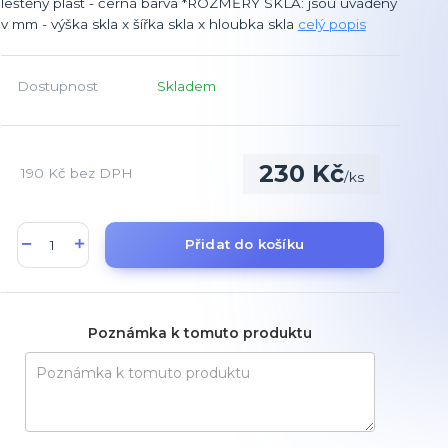
leštěný plast - černá barva *ROZMĚRY SKLA: jsou uváděny
v mm - výška skla x šířka skla x hloubka skla
celý popis
Dostupnost
Skladem
230 Kč
190 Kč
bez DPH
/
ks
Přidat do košíku
Poznámka k tomuto produktu