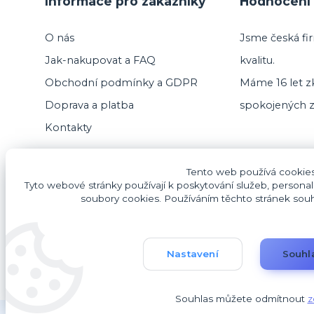
Informace pro zákazníky
Hodnocení 
O nás
Jsme česká fir
Jak-nakupovat a FAQ
kvalitu.
Obchodní podmínky a GDPR
Máme 16 let zk
Doprava a platba
spokojených z
Kontakty
Tento web používá cookie
Tyto webové stránky používají k poskytování služeb, personal
soubory cookies. Používáním těchto stránek souhla
Nastavení
Souhl
Souhlas můžete odmítnout
z
Copyright 2025, Promo Glass, s.r.o.