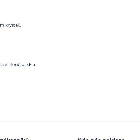
ém krystalu
a x hloubka skla