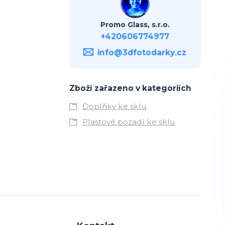
Promo Glass, s.r.o.
+420606774977
info@3dfotodarky.cz
Zboží zařazeno v kategoriích
Doplňky ke sklu
Plastové pozadí ke sklu