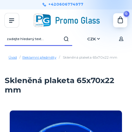
+420606774977
0
CZK
Úvod
Reklamní předměty
Skleněná plaketa 65x70x22 mm
Skleněná plaketa 65x70x22
mm