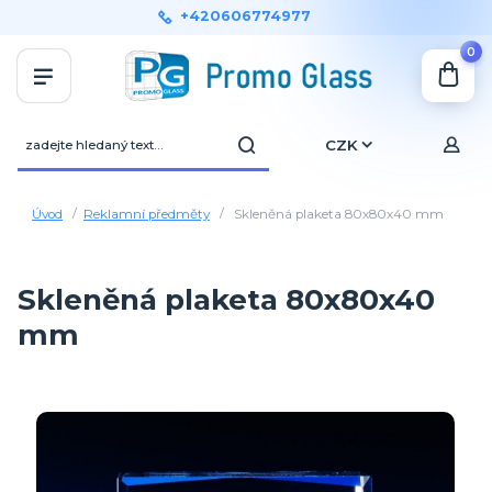
+420606774977
0
CZK
Úvod
Reklamní předměty
Skleněná plaketa 80x80x40 mm
Skleněná plaketa 80x80x40
mm