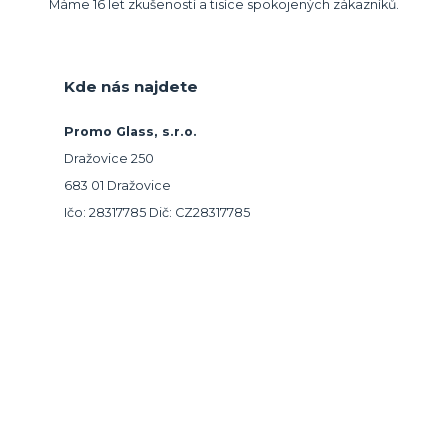
Máme 16 let zkušeností a tisíce spokojených zákazníků.
Kde nás najdete
Promo Glass, s.r.o.
Dražovice 250
683 01 Dražovice
Ičo: 28317785 Dič: CZ28317785