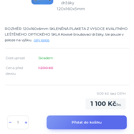
ROZMĚR: 120x160x6mm SKLENĚNÁ PLAKETA Z VYSOCE KVALITNÍHO
LEŠTĚNÉHO OPTICKÉHO SKLA Kovové šroubovací držáky, lze pouze v
poloze na výšku.
celý popis
Dostupnost
Skladem
Cena před
1 200 Kč
slevou
909 Kč
bez DPH
1 100 Kč
/
ks
Přidat do košíku