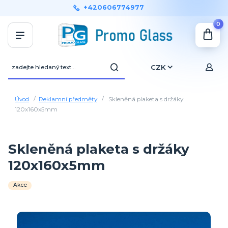
+420606774977
0
CZK
Úvod
Reklamní předměty
Skleněná plaketa s držáky
120x160x5mm
Skleněná plaketa s držáky
120x160x5mm
Akce