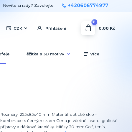
+420606774977
Nevíte si rady? Zavolejte.
0
0,00 Kč
CZK
Přihlášení
ofeje
Těžítka s 3D motivy
Více
Rozměry: 255x85x40 mm Materiál: optické sklo -
kombinace s černým sklem Cena je včetně laseru, grafické
přípravy a dárkové krabičky. Míčky 30 mm: Golf, tenis,