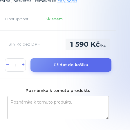
fotbal, basketbal, zeměkoule
celý popis
Dostupnost
Skladem
1 590 Kč
1 314 Kč
bez DPH
/
ks
Přidat do košíku
Poznámka k tomuto produktu