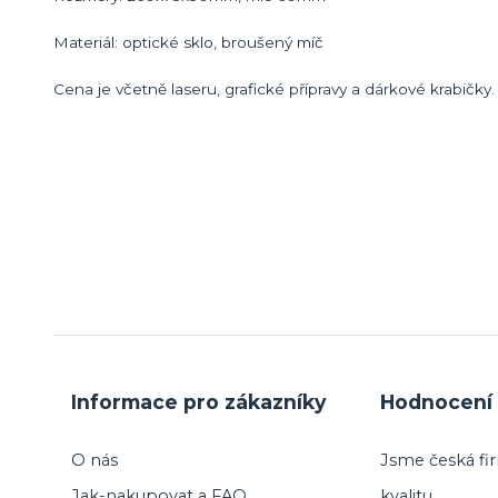
Materiál: optické sklo, broušený míč
Cena je včetně laseru, grafické přípravy a dárkové krabičky.
Informace pro zákazníky
Hodnocení 
O nás
Jsme česká fir
Jak-nakupovat a FAQ
kvalitu.