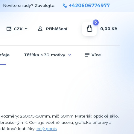
+420606774977
Nevíte si rady? Zavolejte.
0
0,00 Kč
CZK
Přihlášení
ofeje
Těžítka s 3D motivy
Více
Rozměry: 260x75x50mm, míč 60mm Materiál: optické sklo,
broušený míč Cena je včetně laseru, grafické přípravy a
dárkové krabičky.
celý popis