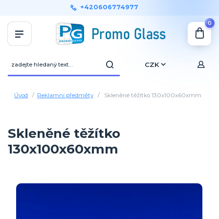
+420606774977
0
CZK
Úvod
Reklamní předměty
Skleněné těžítko 130x100x60xmm
Skleněné těžítko
130x100x60xmm