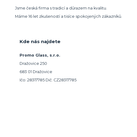
Jsme česká firma s tradicí a důrazem na kvalitu.
Máme 16 let zkušeností a tisíce spokojených zákazníků.
Kde nás najdete
Promo Glass, s.r.o.
Dražovice 250
683 01 Dražovice
Ičo: 28317785 Dič: CZ28317785