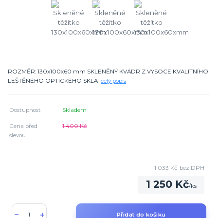
ROZMĚR: 130x100x60 mm SKLENĚNÝ KVÁDR Z VYSOCE KVALITNÍHO
LEŠTĚNÉHO OPTICKÉHO SKLA
celý popis
Dostupnost
Skladem
Cena před
1 400 Kč
slevou
1 033 Kč
bez DPH
1 250 Kč
/
ks
Přidat do košíku