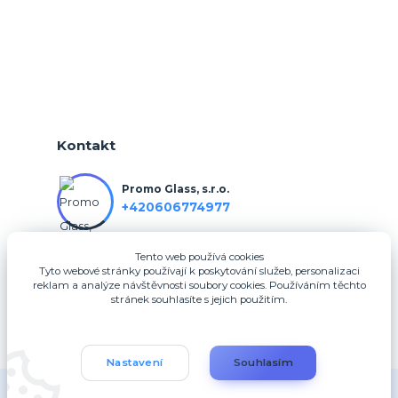
Kontakt
Promo Glass, s.r.o.
+420606774977
Tento web používá cookies
info@3dfotodarky.cz
Tyto webové stránky používají k poskytování služeb, personalizaci
reklam a analýze návštěvnosti soubory cookies. Používáním těchto
stránek souhlasíte s jejich použitím.
Nastavení
Souhlasím