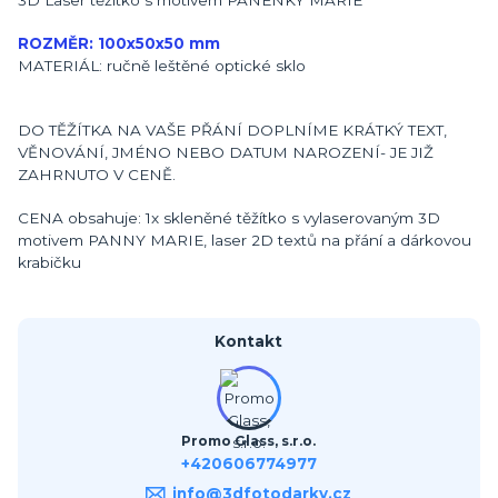
ROZMĚR: 100x50x50 mm
MATERIÁL: ručně leštěné optické sklo
DO TĚŽÍTKA NA VAŠE PŘÁNÍ DOPLNÍME KRÁTKÝ TEXT,
VĚNOVÁNÍ, JMÉNO NEBO DATUM NAROZENÍ- JE JIŽ
ZAHRNUTO V CENĚ.
CENA obsahuje: 1x skleněné těžítko s vylaserovaným 3D
motivem PANNY MARIE, laser 2D textů na přání a dárkovou
krabičku
Kontakt
Promo Glass, s.r.o.
+420606774977
info@3dfotodarky.cz