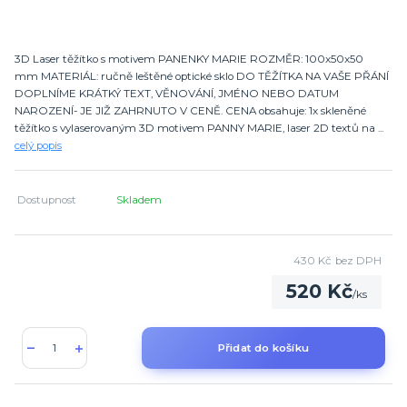
3D Laser těžítko s motivem PANENKY MARIE ROZMĚR: 100x50x50
mm MATERIÁL: ručně leštěné optické sklo DO TĚŽÍTKA NA VAŠE PŘÁNÍ
DOPLNÍME KRÁTKÝ TEXT, VĚNOVÁNÍ, JMÉNO NEBO DATUM
NAROZENÍ- JE JIŽ ZAHRNUTO V CENĚ. CENA obsahuje: 1x skleněné
těžítko s vylaserovaným 3D motivem PANNY MARIE, laser 2D textů na ...
celý popis
Dostupnost
Skladem
430 Kč
bez DPH
520 Kč
/
ks
Přidat do košíku