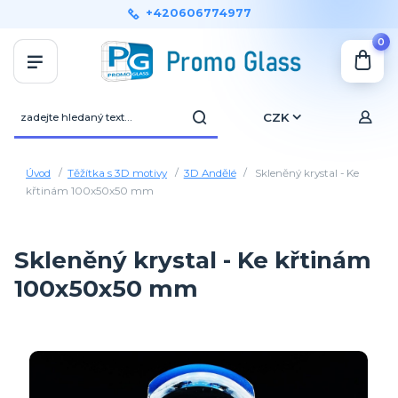
+420606774977
0
CZK
Úvod
Těžítka s 3D motivy
3D Andělé
Skleněný krystal - Ke
křtinám 100x50x50 mm
Skleněný krystal - Ke křtinám
100x50x50 mm