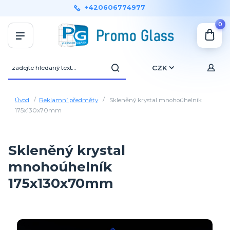
+420606774977
0
CZK
Úvod
Reklamní předměty
Skleněný krystal mnohoúhelník
175x130x70mm
Skleněný krystal
mnohoúhelník
175x130x70mm