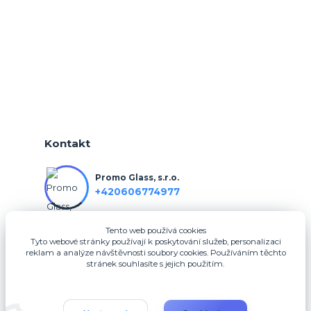
Kontakt
Promo Glass, s.r.o.
+420606774977
Tento web používá cookies
info@3dfotodarky.cz
Tyto webové stránky používají k poskytování služeb, personalizaci
reklam a analýze návštěvnosti soubory cookies. Používáním těchto
stránek souhlasíte s jejich použitím.