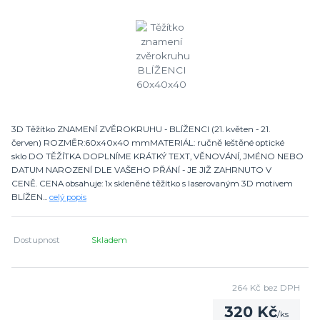
3D Těžítko ZNAMENÍ ZVĚROKRUHU - BLÍŽENCI (21. květen - 21.
červen) ROZMĚR:60x40x40 mmMATERIÁL: ručně leštěné optické
sklo DO TĚŽÍTKA DOPLNÍME KRÁTKÝ TEXT, VĚNOVÁNÍ, JMÉNO NEBO
DATUM NAROZENÍ DLE VAŠEHO PŘÁNÍ - JE JIŽ ZAHRNUTO V
CENĚ. CENA obsahuje: 1x skleněné těžítko s laserovaným 3D motivem
BLÍŽEN...
celý popis
Dostupnost
Skladem
264 Kč
bez DPH
320 Kč
/
ks