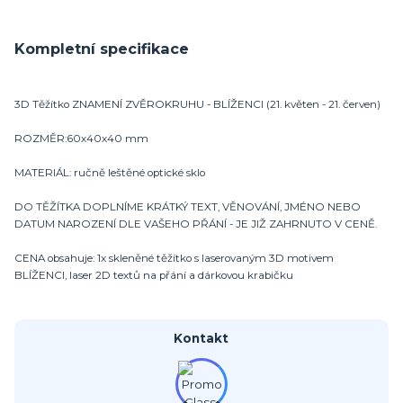
Kompletní specifikace
3D Těžítko ZNAMENÍ ZVĚROKRUHU - BLÍŽENCI (21. květen - 21. červen)
ROZMĚR:60x40x40 mm
MATERIÁL: ručně leštěné optické sklo
DO TĚŽÍTKA DOPLNÍME KRÁTKÝ TEXT, VĚNOVÁNÍ, JMÉNO NEBO
DATUM NAROZENÍ DLE VAŠEHO PŘÁNÍ - JE JIŽ ZAHRNUTO V CENĚ.
CENA obsahuje: 1x skleněné těžítko s laserovaným 3D motivem
BLÍŽENCI, laser 2D textů na přání a dárkovou krabičku
Kontakt