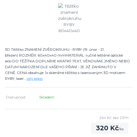
3D Těžítko ZNAMENÍ ZVĚROKRUHU - RYBY (19. únor - 21.
březen) ROZMĚR: 60x40x40 mmMATERIÁL: ručně leštěné optické
sklo DO TĚŽÍTKA DOPLNÍME KRÁTKÝ TEXT, VĚNOVÁNÍ, JMÉNO NEBO
DATUM NAROZENÍ DLE VAŠEHO PŘÁNÍ - JE JIŽ ZAHRNUTO V
CENĚ. CENA obsahuje: 1x skleněné těžítko s laserovaným 3D motivem
RYBY, laser...
celý popis
Dostupnost
Skladem
264 Kč
bez DPH
320 Kč
/
ks