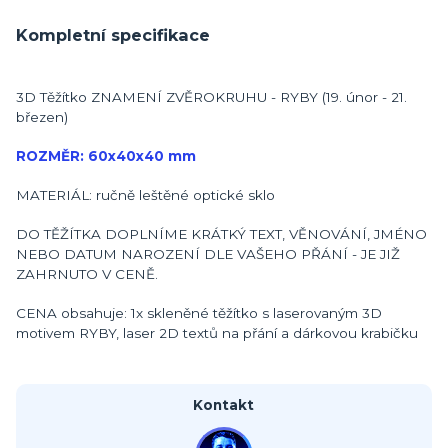
Kompletní specifikace
3D Těžítko ZNAMENÍ ZVĚROKRUHU - RYBY (19. únor - 21.
březen)
ROZMĚR: 60x40x40 mm
MATERIÁL: ručně leštěné optické sklo
DO TĚŽÍTKA DOPLNÍME KRÁTKÝ TEXT, VĚNOVÁNÍ, JMÉNO
NEBO DATUM NAROZENÍ DLE VAŠEHO PŘÁNÍ - JE JIŽ
ZAHRNUTO V CENĚ.
CENA obsahuje: 1x skleněné těžítko s laserovaným 3D
motivem RYBY, laser 2D textů na přání a dárkovou krabičku
Kontakt