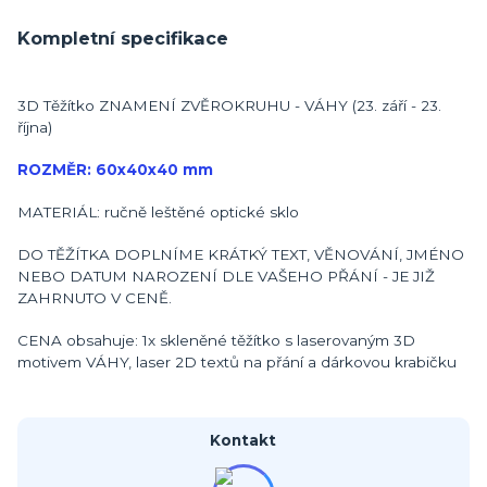
Kompletní specifikace
3D Těžítko ZNAMENÍ ZVĚROKRUHU - VÁHY (23. září - 23.
října)
ROZMĚR: 60x40x40 mm
MATERIÁL: ručně leštěné optické sklo
DO TĚŽÍTKA DOPLNÍME KRÁTKÝ TEXT, VĚNOVÁNÍ, JMÉNO
NEBO DATUM NAROZENÍ DLE VAŠEHO PŘÁNÍ - JE JIŽ
ZAHRNUTO V CENĚ.
CENA obsahuje: 1x skleněné těžítko s laserovaným 3D
motivem VÁHY, laser 2D textů na přání a dárkovou krabičku
Kontakt