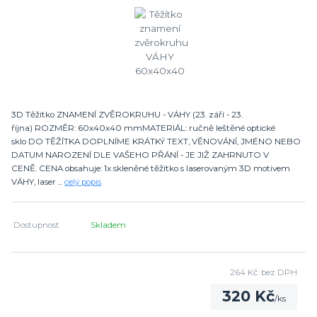
3D Těžítko ZNAMENÍ ZVĚROKRUHU - VÁHY (23. září - 23.
října) ROZMĚR: 60x40x40 mmMATERIÁL: ručně leštěné optické
sklo DO TĚŽÍTKA DOPLNÍME KRÁTKÝ TEXT, VĚNOVÁNÍ, JMÉNO NEBO
DATUM NAROZENÍ DLE VAŠEHO PŘÁNÍ - JE JIŽ ZAHRNUTO V
CENĚ. CENA obsahuje: 1x skleněné těžítko s laserovaným 3D motivem
VÁHY, laser ...
celý popis
Dostupnost
Skladem
264 Kč
bez DPH
320 Kč
/
ks