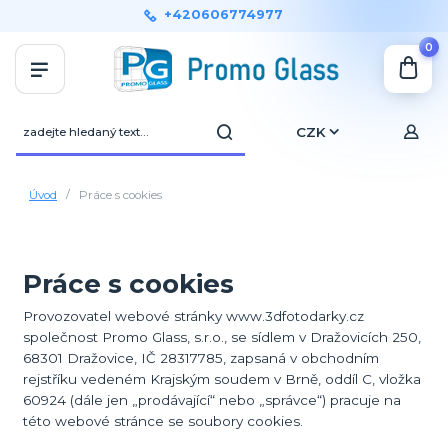
+420606774977
0
CZK
Úvod
Práce s cookies
Práce s cookies
Provozovatel webové stránky www.3dfotodarky.cz
společnost Promo Glass, s.r.o., se sídlem v Dražovicích 250,
68301 Dražovice, IČ 28317785, zapsaná v obchodním
rejstříku vedeném Krajským soudem v Brně, oddíl C, vložka
60924 (dále jen „prodávající“ nebo „správce“) pracuje na
této webové stránce se soubory cookies.