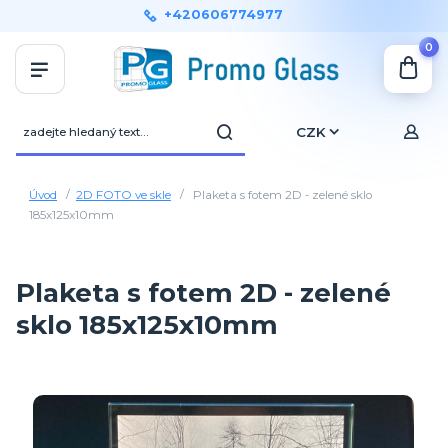
+420606774977
0
CZK
Úvod
2D FOTO ve skle
Plaketa s fotem 2D - zelené sklo
185x125x10mm
Plaketa s fotem 2D - zelené
sklo 185x125x10mm