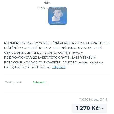
ROZMĚR: 185x125x10 mm SKLENĚNÁ PLAKETA Z VYSOCE KVALITNÍHO
LEŠTĚNÉHO OPTICKÉHO SKLA - ZELENÁ BARVA SKLA UVEDENÁ
CENA ZAHRNUJE: - SKLO - GRAFICKOU PŘÍPRAVU A
PODPOVRCHOVÝ 2D LASER FOTOGRAFIE - LASER TEXTU K
FOTOGRAFII - DÁRKOVOU KRABIČKU 2D FOTO ve skle: Vaše foto
bude vylaserováno uvnitř skla ve...
celý popis
Dostupnost
Skladem
1 050 Kč
bez DPH
1 270 Kč
/
ks