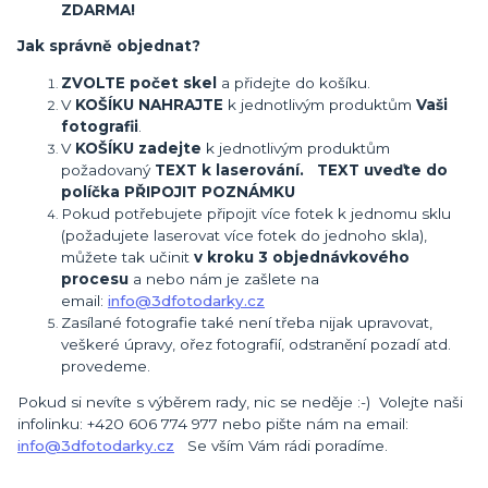
ZDARMA!
Jak správně objednat?
ZVOLTE počet skel
a přidejte do košíku.
V
KOŠÍKU NAHRAJTE
k jednotlivým produktům
Vaši
fotografii
.
V
KOŠÍKU zadejte
k jednotlivým produktům
požadovaný
TEXT k laserování. TEXT uveďte do
políčka PŘIPOJIT POZNÁMKU
Pokud potřebujete připojit více fotek k jednomu sklu
(požadujete laserovat více fotek do jednoho skla),
můžete tak učinit
v kroku 3 objednávkového
procesu
a nebo nám je zašlete na
email:
info@3dfotodarky.cz
Zasílané fotografie také není třeba nijak upravovat,
veškeré úpravy, ořez fotografií, odstranění pozadí atd.
provedeme.
Pokud si nevíte s výběrem rady, nic se neděje :-) Volejte naši
infolinku: +420 606 774 977 nebo pište nám na email:
info@3dfotodarky.cz
Se vším Vám rádi poradíme.