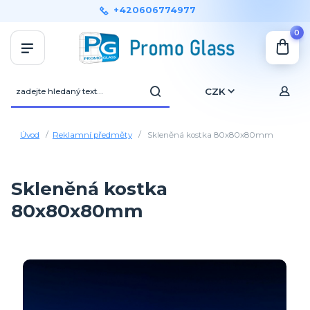
+420606774977
0
CZK
Úvod
Reklamní předměty
Skleněná kostka 80x80x80mm
Skleněná kostka
80x80x80mm