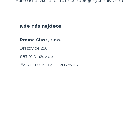
Máme 16 let zkušeností a tisíce spokojených zákazníků.
Kde nás najdete
Promo Glass, s.r.o.
Dražovice 250
683 01 Dražovice
Ičo: 28317785 Dič: CZ28317785