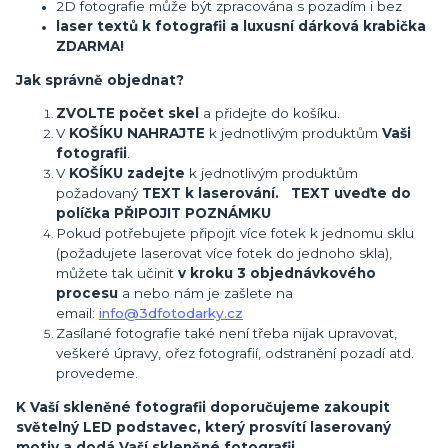
2D fotografie může být zpracována s pozadím i bez
laser textů k fotografii a luxusní dárková krabička
ZDARMA!
Jak správně objednat?
ZVOLTE počet skel
a přidejte do košíku.
V
KOŠÍKU NAHRAJTE
k jednotlivým produktům
Vaši
fotografii
.
V
KOŠÍKU zadejte
k jednotlivým produktům
požadovaný
TEXT k laserování. TEXT uveďte do
políčka PŘIPOJIT POZNÁMKU
Pokud potřebujete připojit více fotek k jednomu sklu
(požadujete laserovat více fotek do jednoho skla),
můžete tak učinit
v kroku 3 objednávkového
procesu
a nebo nám je zašlete na
email:
info@3dfotodarky.cz
Zasílané fotografie také není třeba nijak upravovat,
veškeré úpravy, ořez fotografií, odstranění pozadí atd.
provedeme.
K Vaší skleněné fotografii doporučujeme zakoupit
světelný LED podstavec, který prosvítí laserovaný
motiv a dodá Vaší skleněné fotografii