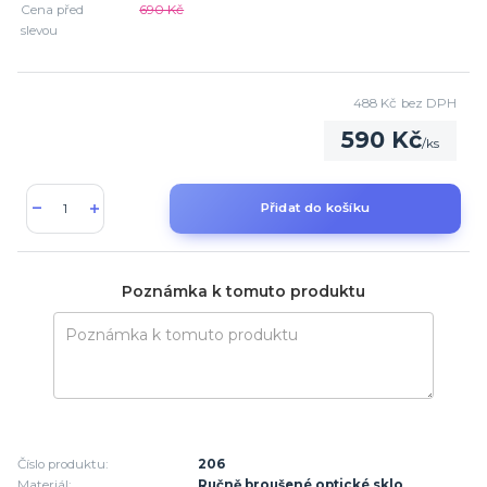
Cena před
690 Kč
slevou
488 Kč
bez DPH
590 Kč
/
ks
Přidat do košíku
Poznámka k tomuto produktu
Číslo produktu:
206
Materiál:
Ručně broušené optické sklo