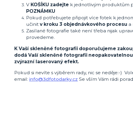
V
KOŠÍKU zadejte
k jednotlivým produktům 
POZNÁMKU
Pokud potřebujete připojit více fotek k jedno
učinit
v kroku 3 objednávkového procesu
a 
Zasílané fotografie také není třeba nijak uprav
provedeme.
K Vaší skleněné fotografii doporučujeme zakoup
dodá Vaší skleněné fotografii neopakovatelno
zvýrazní laserovaný efekt.
Pokud si nevíte s výběrem rady, nic se neděje:-) Vo
email:
info@3dfotodarky.cz
Se vším Vám rádi pora