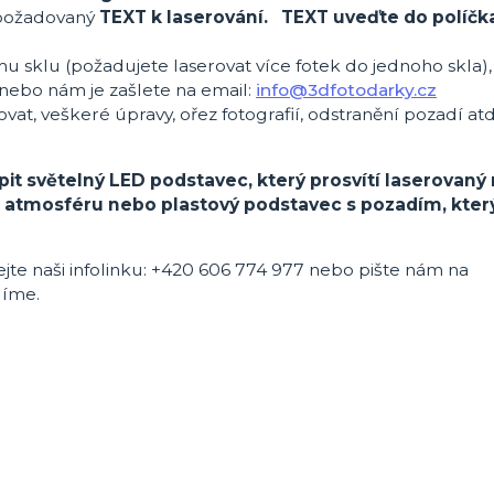
požadovaný
TEXT k laserování. TEXT uveďte do políčk
mu sklu (požadujete laserovat více fotek do jednoho skla)
nebo nám je zašlete na email:
info@3dfotodarky.cz
ovat, veškeré úpravy, ořez fotografií, odstranění pozadí atd
it světelný LED podstavec, který prosvítí laserovaný 
u atmosféru nebo plastový podstavec s pozadím, kter
lejte naši infolinku: +420 606 774 977 nebo pište nám na
díme.