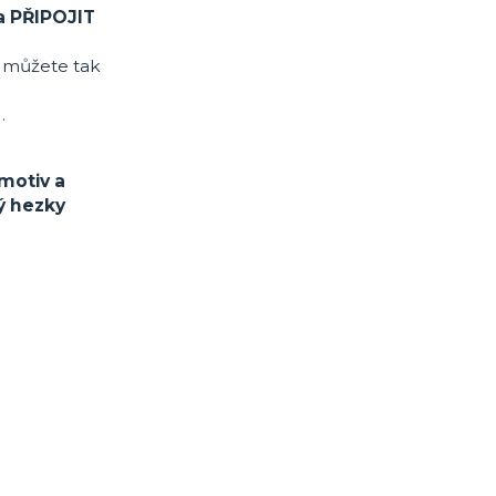
a PŘIPOJIT
, můžete tak
.
motiv a
ý hezky