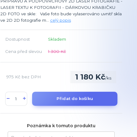
PŘÍPRAVU A PODPOVRCHOVÝ 2D LASER FOTOGRAFIE -
LASER TEXTU K FOTOGRAFII - DÁRKOVOU KRABIČKU
2D FOTO ve skle: Vaše foto bude vylaserováno uvnitř skla
ve 2D 2D fotografie m...
celý popis
Dostupnost
Skladem
Cena před slevou
1 300 Kč
1 180 Kč
975 Kč
bez DPH
/
ks
Přidat do košíku
Poznámka k tomuto produktu