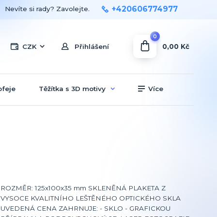
+420606774977
Nevíte si rady? Zavolejte.
0
0,00 Kč
CZK
Přihlášení
ofeje
Těžítka s 3D motivy
Více
ROZMĚR: 125x100x35 mm SKLENĚNÁ PLAKETA Z
VYSOCE KVALITNÍHO LEŠTĚNÉHO OPTICKÉHO SKLA
UVEDENÁ CENA ZAHRNUJE: - SKLO - GRAFICKOU