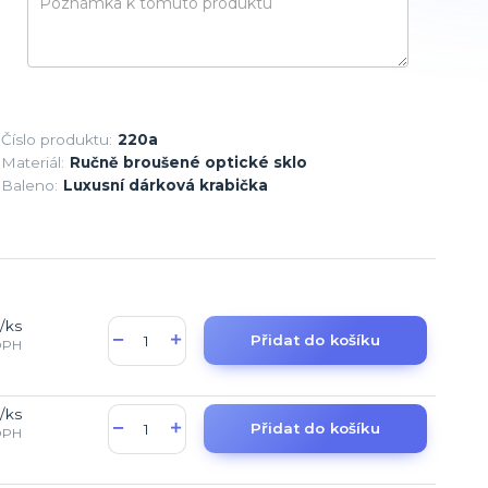
Číslo produktu:
220a
Materiál:
Ručně broušené optické sklo
Baleno:
Luxusní dárková krabička
/
ks
Přidat do košíku
DPH
/
ks
Přidat do košíku
DPH