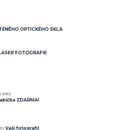
ŠTĚNÉHO OPTICKÉHO SKLA
 LASER FOTOGRAFIE
 i bez
 krabička ZDARMA!
ům
Vaši fotografii
.