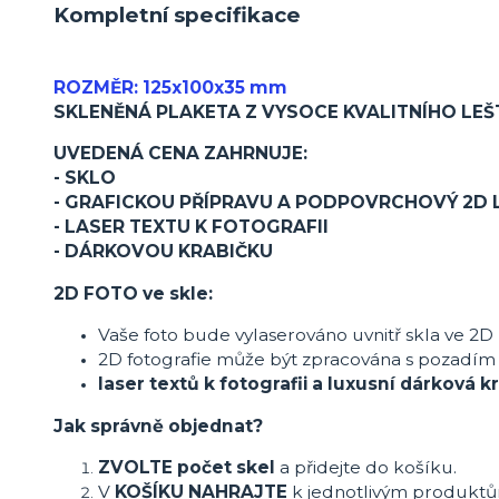
Kompletní specifikace
ROZMĚR: 125x100x35 mm
SKLENĚNÁ PLAKETA Z VYSOCE KVALITNÍHO LE
UVEDENÁ CENA ZAHRNUJE:
- SKLO
- GRAFICKOU PŘÍPRAVU A PODPOVRCHOVÝ 2D
- LASER TEXTU K FOTOGRAFII
- DÁRKOVOU KRABIČKU
2D FOTO ve skle:
Vaše foto bude vylaserováno uvnitř skla ve 2D
2D fotografie může být zpracována s pozadím
laser textů k fotografii a luxusní dárková
Jak správně objednat?
ZVOLTE počet skel
a přidejte do košíku.
V
KOŠÍKU NAHRAJTE
k jednotlivým produkt