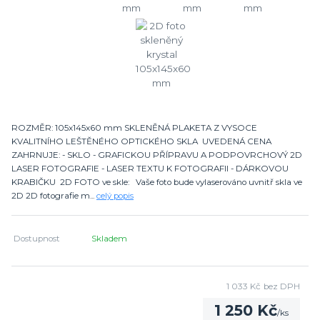
ROZMĚR: 105x145x60 mm SKLENĚNÁ PLAKETA Z VYSOCE
KVALITNÍHO LEŠTĚNÉHO OPTICKÉHO SKLA UVEDENÁ CENA
ZAHRNUJE: - SKLO - GRAFICKOU PŘÍPRAVU A PODPOVRCHOVÝ 2D
LASER FOTOGRAFIE - LASER TEXTU K FOTOGRAFII - DÁRKOVOU
KRABIČKU 2D FOTO ve skle: Vaše foto bude vylaserováno uvnitř skla ve
2D 2D fotografie m...
celý popis
Dostupnost
Skladem
1 033 Kč
bez DPH
1 250 Kč
/
ks