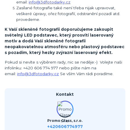
email:
info@3dfotodarky.cz
Zasílané fotografie také není třeba nijak upravovat,
veškeré úpravy, ořez fotografií, odstranění pozadí atd.
provedeme.
K Vaší skleněné fotografii doporučujeme zakoupit
světelný LED podstavec, který prosvítí laserovaný
motiv a dodá Vaší skleněné fotografii
neopakovatelnou atmosféru nebo plastový podstavec
s pozadím, který hezky zvýrazní laserovaný efekt.
Pokud si nevíte s výběrem rady, nic se neděje:-) Volejte naši
infolinku: +420 606 774 977 nebo pište nám na
email:
info@3dfotodarky.cz
Se vším Vám rádi poradíme.
Kontakt
Promo Glass, s.r.o.
+420606774977