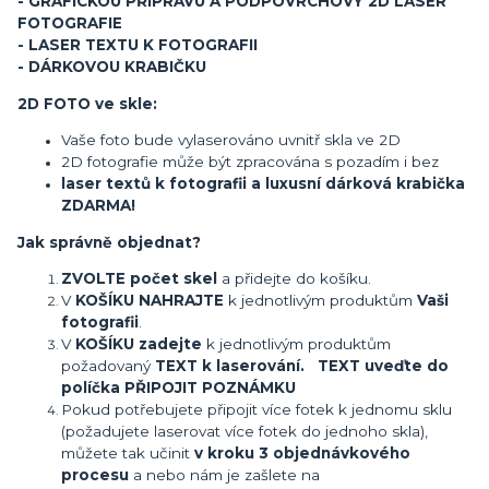
- GRAFICKOU PŘÍPRAVU A PODPOVRCHOVÝ 2D LASER
FOTOGRAFIE
- LASER TEXTU K FOTOGRAFII
- DÁRKOVOU KRABIČKU
2D FOTO ve skle:
Vaše foto bude vylaserováno uvnitř skla ve 2D
2D fotografie může být zpracována s pozadím i bez
laser textů k fotografii a luxusní dárková krabička
ZDARMA!
Jak správně objednat?
ZVOLTE počet skel
a přidejte do košíku.
V
KOŠÍKU NAHRAJTE
k jednotlivým produktům
Vaši
fotografii
.
V
KOŠÍKU zadejte
k jednotlivým produktům
požadovaný
TEXT k laserování. TEXT uveďte do
políčka PŘIPOJIT POZNÁMKU
Pokud potřebujete připojit více fotek k jednomu sklu
(požadujete laserovat více fotek do jednoho skla),
můžete tak učinit
v kroku 3 objednávkového
procesu
a nebo nám je zašlete na