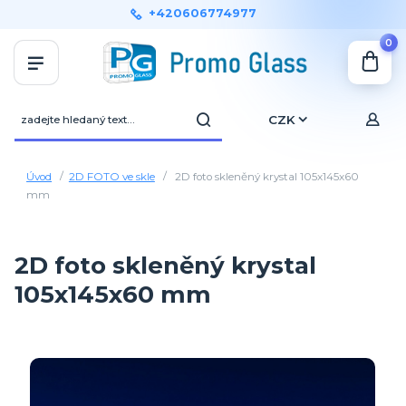
+420606774977
0
CZK
Úvod
2D FOTO ve skle
2D foto skleněný krystal 105x145x60
mm
2D foto skleněný krystal
105x145x60 mm