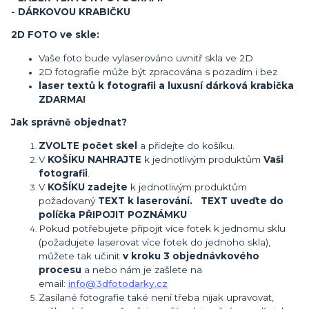
- DÁRKOVOU KRABIČKU
2D FOTO ve skle:
Vaše foto bude vylaserováno uvnitř skla ve 2D
2D fotografie může být zpracována s pozadím i bez
laser textů k fotografii a luxusní dárková krabička
ZDARMA!
Jak správně objednat?
ZVOLTE počet skel
a přidejte do košíku.
V
KOŠÍKU NAHRAJTE
k jednotlivým produktům
Vaši
fotografii
.
V
KOŠÍKU zadejte
k jednotlivým produktům
požadovaný
TEXT k laserování. TEXT uveďte do
políčka PŘIPOJIT POZNÁMKU
Pokud potřebujete připojit více fotek k jednomu sklu
(požadujete laserovat více fotek do jednoho skla),
můžete tak učinit
v kroku 3 objednávkového
procesu
a nebo nám je zašlete na
email:
info@3dfotodarky.cz
Zasílané fotografie také není třeba nijak upravovat,