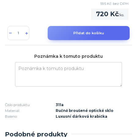
595 Kč
bez DPH
720 Kč
/
ks
Přidat do košíku
Poznámka k tomuto produktu
Číslo produktu:
311a
Materiál:
Ručně broušené optické sklo
Baleno:
Luxusní dárková krabička
Podobné produkty