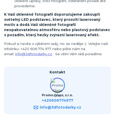
veškeré úpravy, ořez fotografií, odstranění pozadí atd.
provedeme.
K Vaší skleněné fotografii doporučujeme zakoupit
světelný LED podstavec, který prosvítí laserovaný
motiv a dodá Vaší skleněné fotografii
neopakovatelnou atmosféru nebo plastový podstavec
s pozadím, který hezky zvýrazní laserovaný efekt.
Pokud si nevíte s výběrem rady, nic se neděje:-) Volejte naši
infolinku: +420 606 774 977 nebo pište nám na
email:
info@3dfotodarky.cz
Se vším Vám rádi poradíme.
Kontakt
Promo Glass, s.r.o.
+420606774977
info@3dfotodarky.cz