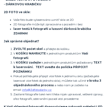
- DÁRKOVOU KRABIČKU
2D FOTO ve skle:
Vaše foto bude vylaserováno uvnitř skla ve 2D
2D fotografie může být zpracována s pozadím i bez
laser textů k fotografii a luxusní dárková krabička
ZDARMA!
Jak správně objednat?
ZVOLTE počet skel
a přidejte do košíku.
V
KOŠÍKU NAHRAJTE
k jednotlivým produktům
Vaši
fotografii
.
V
KOŠÍKU zadejte
k jednotlivým produktům požadovaný
TEXT
k laserování. TEXT uveďte do políčka PŘIPOJIT
POZNÁMKU
Pokud potřebujete připojit více fotek k jednomu sklu (požadujete
laserovat více fotek do jednoho skla), můžete tak učinit
v kroku 3
objednávkového procesu
a nebo nám je zašlete na
email:
info@3dfotodarky.cz
Zasílané fotografie také není třeba nijak upravovat, veškeré úpravy,
ořez fotografií, odstranění pozadí atd. provedeme.
K Vaší skleněné fotografii doporučujeme zakoupit světelný LED