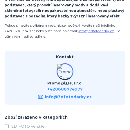
podstavec, který prosvítí laserovaný motiv a dodá Vaší
skleněné fotografii neopakovatelnou atmosféru nebo plastový
podstavec s pozadím, který hezky zvýrazní laserovaný efekt.
Pokud si nevíte s výběrem rady, nic se neděje:-) Volejte naši infolinku:
+420 606 774 977 nebo pište nám na email:
info@3dfotodarky.cz
Se
vším Vám rádi poradíme.
Kontakt
Promo Glass, s.r.o.
+420606774977
info@3dfotodarky.cz
Zboží zařazeno v kategoriích
2D FOTO ve skle