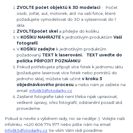
ZVOLTE počet objektů k 3D modelaci
- Počet
osob, zvířat, aut, motorek, atd. na vaší fotce, které
požadujete vymodelovat do 3D a vylaserovat do 1
skla.
ZVOLTE
počet skel
a přidejte do košíku.
V
KOŠÍKU NAHRAJTE
k jednotlivým produktům
Vaši
fotografii
.
V
KOŠÍKU zadejte
k jednotlivým produktům
požadovaný
TEXT k laserování. TEXT uveďte do
políčka PŘIPOJIT POZNÁMKU
Pokud potřebujete připojit více fotek k jednomu sklu
(požadujete laserovat více fotek nebo portrétů do
jednoho skla), můžete tak učinit
v kroku 3
objednávkového procesu
a nebo nám je zašlete na
email:
info@3dfotodarky.cz
Zasílané fotografie také není třeba nijak upravovat,
veškeré úpravy, ořez fotografií, odstranění pozadí atd.
provedeme.
Pokud si nevíte s výběrem rady, nic se neděje:-) Volejte naši
infolinku: +420 606 774 977 nebo pište nám na email:
info@3dfotodarky.cz
Se vším Vám rádi poradíme.