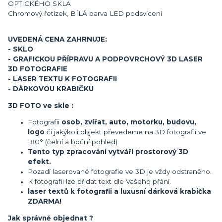
OPTICKÉHO SKLA
Chromový řetízek, BÍLÁ barva LED podsvícení
UVEDENÁ CENA ZAHRNUJE:
- SKLO
- GRAFICKOU PŘÍPRAVU A PODPOVRCHOVÝ 3D LASER
3D FOTOGRAFIE
- LASER TEXTU K FOTOGRAFII
- DÁRKOVOU KRABIČKU
3D FOTO ve skle :
Fotografii
osob, zvířat, auto, motorku, budovu,
logo
či jakýkoli objekt převedeme na 3D fotografii ve
180° (čelní a boční pohled)
Tento typ zpracování vytváří prostorový 3D
efekt.
Pozadí laserované fotografie ve 3D je vždy odstraněno.
K fotografii lze přidat text dle Vašeho přání.
laser textů k fotografii a luxusní dárková krabička
ZDARMA!
Jak správně objednat ?