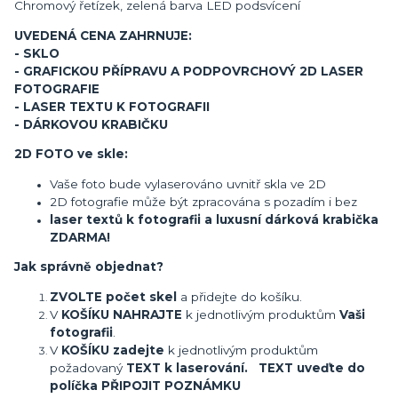
Chromový řetízek, zelená barva LED podsvícení
UVEDENÁ CENA ZAHRNUJE:
- SKLO
- GRAFICKOU PŘÍPRAVU A PODPOVRCHOVÝ 2D LASER
FOTOGRAFIE
- LASER TEXTU K FOTOGRAFII
- DÁRKOVOU KRABIČKU
2D FOTO ve skle:
Vaše foto bude vylaserováno uvnitř skla ve 2D
2D fotografie může být zpracována s pozadím i bez
laser textů k fotografii a luxusní dárková krabička
ZDARMA!
Jak správně objednat?
ZVOLTE počet skel
a přidejte do košíku.
V
KOŠÍKU NAHRAJTE
k jednotlivým produktům
Vaši
fotografii
.
V
KOŠÍKU zadejte
k jednotlivým produktům
požadovaný
TEXT k laserování. TEXT uveďte do
políčka PŘIPOJIT POZNÁMKU