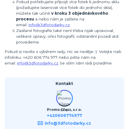
Pokud potřebujete připojit více fotek k jednomu sklu
(požadujete laserovat více fotek do jednoho skla),
můžete tak učinit
v kroku 3 objednávkového
procesu
a nebo nám je zašlete na
email:
info@3dfotodarky.cz
Zasílané fotografie také není třeba nijak upravovat,
veškeré úpravy, ořez fotografií, odstranění pozadí atd.
provedeme.
Pokud si nevíte s výběrem rady, nic se neděje:-) Volejte naši
infolinku: +420 606 774 977 nebo pište nám na
email:
info@3dfotodarky.cz
Se vším Vám rádi poradíme.
Kontakt
Promo Glass, s.r.o.
+420606774977
info@3dfotodarky.cz