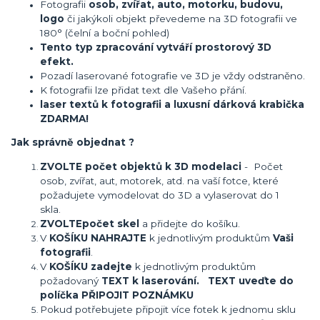
Fotografii
osob, zvířat, auto, motorku, budovu,
logo
či jakýkoli objekt převedeme na 3D fotografii ve
180° (čelní a boční pohled)
Tento typ zpracování vytváří prostorový 3D
efekt.
Pozadí laserované fotografie ve 3D je vždy odstraněno.
K fotografii lze přidat text dle Vašeho přání.
laser textů k fotografii a luxusní dárková krabička
ZDARMA!
Jak správně objednat ?
ZVOLTE počet objektů k 3D modelaci
- Počet
osob, zvířat, aut, motorek, atd. na vaší fotce, které
požadujete vymodelovat do 3D a vylaserovat do 1
skla.
ZVOLTE
počet skel
a přidejte do košíku.
V
KOŠÍKU NAHRAJTE
k jednotlivým produktům
Vaši
fotografii
.
V
KOŠÍKU zadejte
k jednotlivým produktům
požadovaný
TEXT k laserování. TEXT uveďte do
políčka PŘIPOJIT POZNÁMKU
Pokud potřebujete připojit více fotek k jednomu sklu