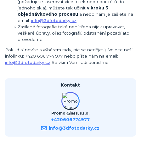
(požadujete laserovat více fotek nebo portrétů do
jednoho skla), můžete tak učinit
v kroku 3
objednávkového procesu
a nebo nám je zašlete na
email:
info@3dfotodarky.cz
Zasílané fotografie také není třeba nijak upravovat,
veškeré úpravy, ořez fotografií, odstranění pozadí atd.
provedeme.
Pokud si nevíte s výběrem rady, nic se neděje:-) Volejte naši
infolinku: +420 606 774 977 nebo pište nám na email:
info@3dfotodarky.cz
Se vším Vám rádi poradíme.
Kontakt
Promo Glass, s.r.o.
+420606774977
info@3dfotodarky.cz