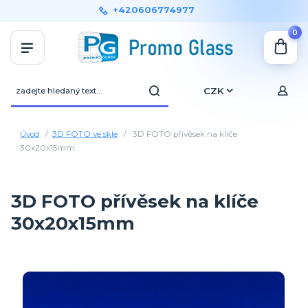
+420606774977
0
CZK
Úvod
3D FOTO ve skle
3D FOTO přívěsek na klíče
30x20x15mm
3D FOTO přívěsek na klíče
30x20x15mm