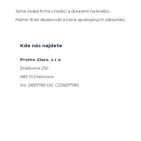
Jsme česká firma s tradicí a důrazem na kvalitu.
Máme 16 let zkušeností a tisíce spokojených zákazníků.
Kde nás najdete
Promo Glass, s.r.o.
Dražovice 250
683 01 Dražovice
Ičo: 28317785 Dič: CZ28317785