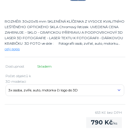
ROZMĚR: 30x20x15 mm SKLENĚNÁ KLÍČENKA Z VYSOCE KVALITNÍHO
LEŠTĚNÉHO OPTICKÉHO SKLA Chromový řetízek UVEDENÁ CENA
ZAHRNUJE: - SKLO - GRAFICKOU PŘÍPRAVU A PODPOVRCHOVÝ 3D
LASER 3D FOTOGRAFIE - LASER TEXTU K FOTOGRAFII - DÁRKOVOU
KRABIČKU 3D FOTO ve skle : Fotografii osob, zvířat, auto, motorku...
celý popis
Dostupnost
Skladem
Počet objektů k
3D modelaci
653 Kč
bez DPH
790 Kč
/
ks