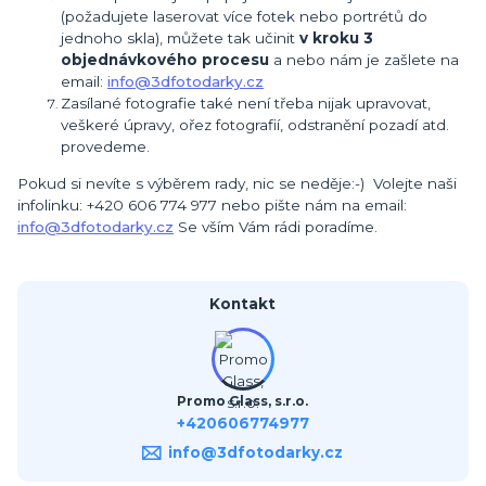
(požadujete laserovat více fotek nebo portrétů do
jednoho skla), můžete tak učinit
v kroku 3
objednávkového procesu
a nebo nám je zašlete na
email:
info@3dfotodarky.cz
Zasílané fotografie také není třeba nijak upravovat,
veškeré úpravy, ořez fotografií, odstranění pozadí atd.
provedeme.
Pokud si nevíte s výběrem rady, nic se neděje:-) Volejte naši
infolinku: +420 606 774 977 nebo pište nám na email:
info@3dfotodarky.cz
Se vším Vám rádi poradíme.
Kontakt
Promo Glass, s.r.o.
+420606774977
info@3dfotodarky.cz