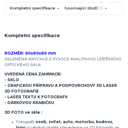
Kompletní specifikace
Související zboží
1
Kompletní specifikace
ROZMĚR: 60x60x60 mm
SKLENĚNÁ KRYCHLE Z VYSOCE KVALITNÍHO LEŠTĚNÉHO
OPTICKÉHO SKLA
UVEDENÁ CENA ZAHRNUJE:
- SKLO
- GRAFICKOU PŘÍPRAVU A PODPOVRCHOVÝ 3D LASER
3D FOTOGRAFIE
- LASER TEXTU K FOTOGRAFII
- DÁRKOVOU KRABIČKU
3D FOTO ve skle :
Fotografii
osob, zvířat, auto, motorku, budovu,
logo
či jakýkoli objekt převedeme na 3D fotografii ve