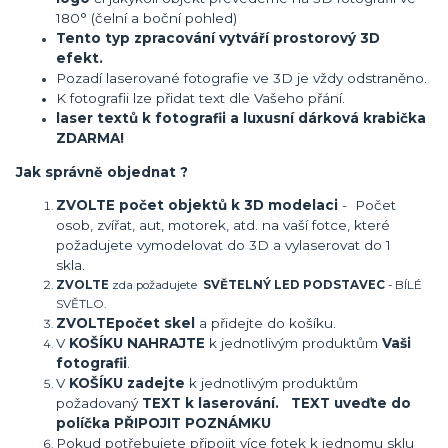
180° (čelní a boční pohled)
Tento typ zpracování vytváří prostorový 3D
efekt.
Pozadí laserované fotografie ve 3D je vždy odstraněno.
K fotografii lze přidat text dle Vašeho přání.
laser textů k fotografii a luxusní dárková krabička
ZDARMA!
Jak správně objednat ?
ZVOLTE počet objektů k 3D modelaci
- Počet
osob, zvířat, aut, motorek, atd. na vaší fotce, které
požadujete vymodelovat do 3D a vylaserovat do 1
skla.
ZVOLTE
zda požadujete
SVĚTELNÝ LED PODSTAVEC
- BÍLÉ
SVĚTLO.
ZVOLTE
počet skel
a přidejte do košíku.
V
KOŠÍKU NAHRAJTE
k jednotlivým produktům
Vaši
fotografii
.
V
KOŠÍKU zadejte
k jednotlivým produktům
požadovaný
TEXT k laserování. TEXT uveďte do
políčka PŘIPOJIT POZNÁMKU
Pokud potřebujete připojit více fotek k jednomu sklu