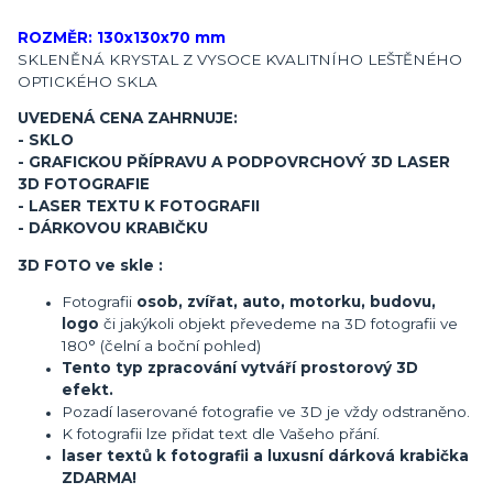
ROZMĚR: 130x130x70 mm
SKLENĚNÁ KRYSTAL Z VYSOCE KVALITNÍHO LEŠTĚNÉHO
OPTICKÉHO SKLA
UVEDENÁ CENA ZAHRNUJE:
- SKLO
- GRAFICKOU PŘÍPRAVU A PODPOVRCHOVÝ 3D LASER
3D FOTOGRAFIE
- LASER TEXTU K FOTOGRAFII
- DÁRKOVOU KRABIČKU
3D FOTO ve skle :
Fotografii
osob, zvířat, auto, motorku, budovu,
logo
či jakýkoli objekt převedeme na 3D fotografii ve
180° (čelní a boční pohled)
Tento typ zpracování vytváří prostorový 3D
efekt.
Pozadí laserované fotografie ve 3D je vždy odstraněno.
K fotografii lze přidat text dle Vašeho přání.
laser textů k fotografii a luxusní dárková krabička
ZDARMA!