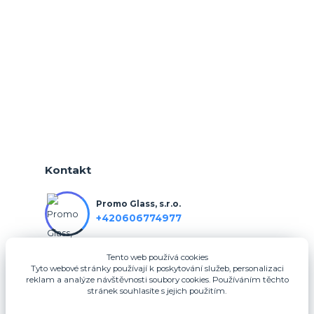
Kontakt
Promo Glass, s.r.o.
+420606774977
Tento web používá cookies
info@3dfotodarky.cz
Tyto webové stránky používají k poskytování služeb, personalizaci
reklam a analýze návštěvnosti soubory cookies. Používáním těchto
stránek souhlasíte s jejich použitím.