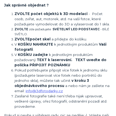
Jak správně objednat ?
ZVOLTE počet objektů k 3D modelaci
- Počet
osob, zvířat, aut, motorek, atd. na vaší fotce, které
požadujete vymodelovat do 3D a vylaserovat do 1 skla.
ZVOLTE
zda požadujete
SVĚTELNÝ LED PODSTAVEC
- BÍLÉ
SVĚTLO.
ZVOLTE
počet skel
a přidejte do košíku.
V
KOŠÍKU NAHRAJTE
k jednotlivým produktům
Vaši
fotografii
.
V
KOŠÍKU zadejte
k jednotlivým produktům
požadovaný
TEXT k laserování. TEXT uveďte do
políčka PŘIPOJIT POZNÁMKU
Pokud potřebujete připojit více fotek k jednomu sklu
(požadujete laserovat více fotek nebo portrétů do
jednoho skla), můžete tak učinit
v kroku 3
objednávkového procesu
a nebo nám je zašlete na
email:
info@3dfotodarky.cz
Zasílané fotografie také není třeba nijak upravovat,
veškeré úpravy, ořez fotografií, odstranění pozadí atd.
provedeme.
Pokud si nevíte s výběrem rady, nic se neděje:-) Volejte naši