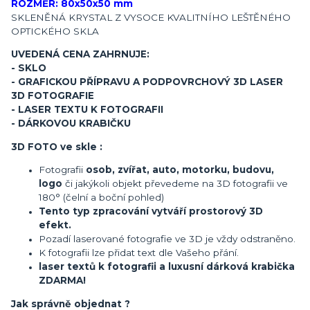
ROZMĚR: 80x50x50 mm
SKLENĚNÁ KRYSTAL Z VYSOCE KVALITNÍHO LEŠTĚNÉHO
OPTICKÉHO SKLA
UVEDENÁ CENA ZAHRNUJE:
- SKLO
- GRAFICKOU PŘÍPRAVU A PODPOVRCHOVÝ 3D LASER
3D FOTOGRAFIE
- LASER TEXTU K FOTOGRAFII
- DÁRKOVOU KRABIČKU
3D FOTO ve skle :
Fotografii
osob, zvířat, auto, motorku, budovu,
logo
či jakýkoli objekt převedeme na 3D fotografii ve
180° (čelní a boční pohled)
Tento typ zpracování vytváří prostorový 3D
efekt.
Pozadí laserované fotografie ve 3D je vždy odstraněno.
K fotografii lze přidat text dle Vašeho přání.
laser textů k fotografii a luxusní dárková krabička
ZDARMA!
Jak správně objednat ?