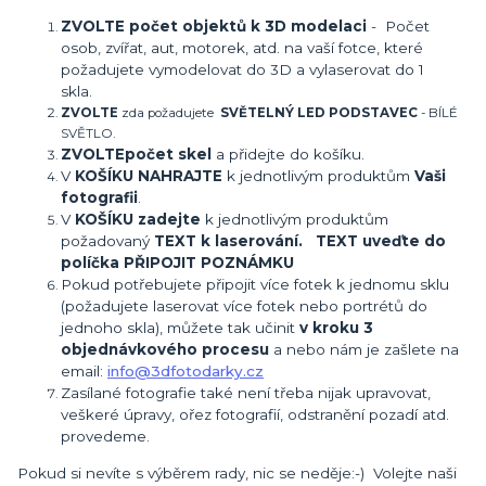
ZVOLTE počet objektů k 3D modelaci
- Počet
osob, zvířat, aut, motorek, atd. na vaší fotce, které
požadujete vymodelovat do 3D a vylaserovat do 1
skla.
ZVOLTE
zda požadujete
SVĚTELNÝ LED PODSTAVEC
- BÍLÉ
SVĚTLO.
ZVOLTE
počet skel
a přidejte do košíku.
V
KOŠÍKU NAHRAJTE
k jednotlivým produktům
Vaši
fotografii
.
V
KOŠÍKU zadejte
k jednotlivým produktům
požadovaný
TEXT k laserování. TEXT uveďte do
políčka PŘIPOJIT POZNÁMKU
Pokud potřebujete připojit více fotek k jednomu sklu
(požadujete laserovat více fotek nebo portrétů do
jednoho skla), můžete tak učinit
v kroku 3
objednávkového procesu
a nebo nám je zašlete na
email:
info@3dfotodarky.cz
Zasílané fotografie také není třeba nijak upravovat,
veškeré úpravy, ořez fotografií, odstranění pozadí atd.
provedeme.
Pokud si nevíte s výběrem rady, nic se neděje:-) Volejte naši