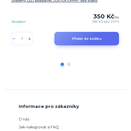
Světelný LED podstavec 20x70x70mm -bílé světlo
350 Kč
/
ks
Skladem
289 Kč
bez DPH
Přidat do košíku
Informace pro zákazníky
O nás
Jak-nakupovat a FAQ