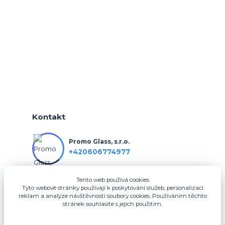
Kontakt
Promo Glass, s.r.o.
+420606774977
Tento web používá cookies
info@3dfotodarky.cz
Tyto webové stránky používají k poskytování služeb, personalizaci
reklam a analýze návštěvnosti soubory cookies. Používáním těchto
stránek souhlasíte s jejich použitím.