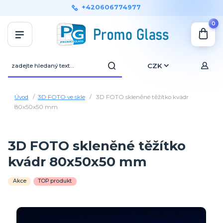
+420606774977
0
CZK
Úvod
3D FOTO ve skle
3D FOTO skleněné těžítko kvádr
80x50x50 mm
3D FOTO skleněné těžítko
kvádr 80x50x50 mm
Akce
TOP produkt