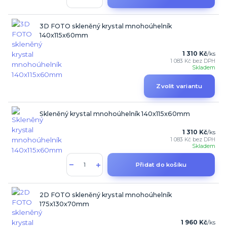
3D FOTO skleněný krystal mnohoúhelník
140x115x60mm
1 310 Kč
/
ks
1 083 Kč
bez DPH
Skladem
Zvolit variantu
Skleněný krystal mnohoúhelník 140x115x60mm
1 310 Kč
/
ks
1 083 Kč
bez DPH
Skladem
Přidat do košíku
2D FOTO skleněný krystal mnohoúhelník
175x130x70mm
1 960 Kč
/
ks