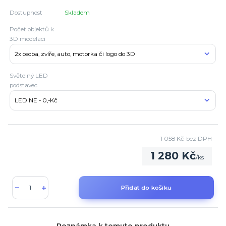
Dostupnost
Skladem
Počet objektů k
3D modelaci
Světelný LED
podstavec
1 058 Kč
bez DPH
1 280 Kč
/
ks
Přidat do košíku