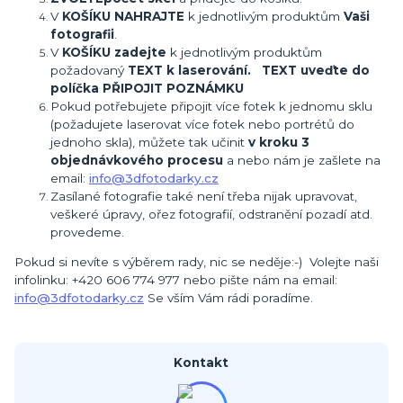
V
KOŠÍKU NAHRAJTE
k jednotlivým produktům
Vaši
fotografii
.
V
KOŠÍKU zadejte
k jednotlivým produktům
požadovaný
TEXT k laserování. TEXT uveďte do
políčka PŘIPOJIT POZNÁMKU
Pokud potřebujete připojit více fotek k jednomu sklu
(požadujete laserovat více fotek nebo portrétů do
jednoho skla), můžete tak učinit
v kroku 3
objednávkového procesu
a nebo nám je zašlete na
email:
info@3dfotodarky.cz
Zasílané fotografie také není třeba nijak upravovat,
veškeré úpravy, ořez fotografií, odstranění pozadí atd.
provedeme.
Pokud si nevíte s výběrem rady, nic se neděje:-) Volejte naši
infolinku: +420 606 774 977 nebo pište nám na email:
info@3dfotodarky.cz
Se vším Vám rádi poradíme.
Kontakt