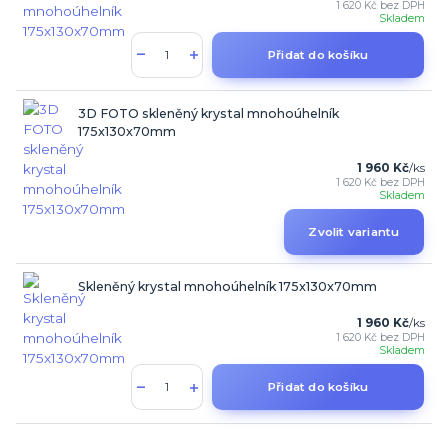
1 620 Kč
bez DPH
Skladem
Přidat do košíku
3D FOTO skleněný krystal mnohoúhelník
175x130x70mm
1 960 Kč
/
ks
1 620 Kč
bez DPH
Skladem
Zvolit variantu
Skleněný krystal mnohoúhelník 175x130x70mm
1 960 Kč
/
ks
1 620 Kč
bez DPH
Skladem
Přidat do košíku