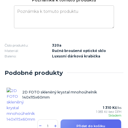
Poznámka k tomuto produktu
Číslo produktu:
320a
Materiál:
Ručně broušené optické sklo
Baleno:
Luxusní dárková krabička
Podobné produkty
2D FOTO skleněný krystal mnohoúhelník
140x115x60mm
1 310 Kč
/
ks
1 083 Kč
bez DPH
Skladem
Přidat do košíku