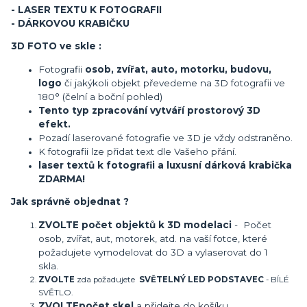
- LASER TEXTU K FOTOGRAFII
- DÁRKOVOU KRABIČKU
3D FOTO ve skle :
Fotografii
osob, zvířat, auto, motorku, budovu,
logo
či jakýkoli objekt převedeme na 3D fotografii ve
180° (čelní a boční pohled)
Tento typ zpracování vytváří prostorový 3D
efekt.
Pozadí laserované fotografie ve 3D je vždy odstraněno.
K fotografii lze přidat text dle Vašeho přání.
laser textů k fotografii a luxusní dárková krabička
ZDARMA!
Jak správně objednat ?
ZVOLTE počet objektů k 3D modelaci
- Počet
osob, zvířat, aut, motorek, atd. na vaší fotce, které
požadujete vymodelovat do 3D a vylaserovat do 1
skla.
ZVOLTE
zda požadujete
SVĚTELNÝ LED PODSTAVEC
- BÍLÉ
SVĚTLO.
ZVOLTE
počet skel
a přidejte do košíku.