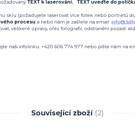
požadovaný
TEXT k laserování. TEXT uveďte do políčk
mu sklu (požadujete laserovat více fotek nebo portrétů d
ového procesu
a nebo nám je zašlete na email:
info@3dfo
ovat, veškeré úpravy, ořez fotografií, odstranění pozadí atd
ejte naši infolinku: +420 606 774 977 nebo pište nám na em
Související zboží
2