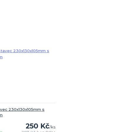
vec 230x130x105mm s
ím
250 Kč
/
ks