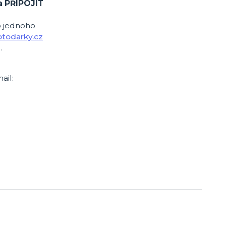
a PŘIPOJIT
o jednoho
todarky.cz
.
ail: