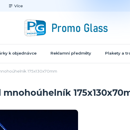
Více
rky k objednávce
Reklamní předměty
Plakety a tr
 mnohoúhelník 175x130x70mm
al mnohoúhelník 175x130x7