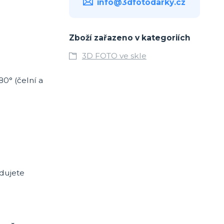
info@3dfotodarky.cz
Zboží zařazeno v kategoriích
3D FOTO ve skle
80° (čelní a
adujete