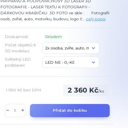
PŘÍPRAVU A PODPOVRCHOVÝ 3D LASER 3D
FOTOGRAFIE - LASER TEXTU K FOTOGRAFII -
DÁRKOVOU KRABIČKU 3D FOTO ve skle : Fotografii
osob, zvířat, auto, motorku, budovu, logo č...
celý popis
Dostupnost
Skladem
Počet objektů k
3D modelaci
Světelný LED
podstavec
2 360 Kč
1 950 Kč
bez DPH
/
ks
Přidat do košíku