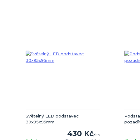
Světelný LED podstavec
Podsta
30x95x95mm
pozad
430 Kč
/
ks