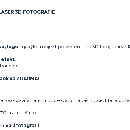
LASER 3D FOTOGRAFIE
vu, logo
či jakýkoli objekt převedeme na 3D fotografii ve 1
 efekt.
traněno.
 krabička ZDARMA!
et osob, zvířat, aut, motorek, atd. na vaší fotce, které pož
VEC
- BÍLÉ SVĚTLO.
ům
Vaši fotografii
.