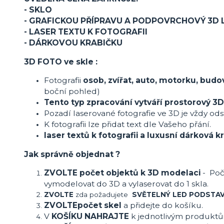
- SKLO
- GRAFICKOU PŘÍPRAVU A PODPOVRCHOVÝ 3D 
- LASER TEXTU K FOTOGRAFII
- DÁRKOVOU KRABIČKU
3D FOTO ve skle :
Fotografii
osob, zvířat, auto, motorku, budo
boční pohled)
Tento typ zpracování vytváří prostorový 3D
Pozadí laserované fotografie ve 3D je vždy ods
K fotografii lze přidat text dle Vašeho přání.
laser textů k fotografii a luxusní dárková
Jak správně objednat ?
ZVOLTE počet objektů k 3D modelaci
- Poč
vymodelovat do 3D a vylaserovat do 1 skla.
ZVOLTE
zda požadujete
SVĚTELNÝ LED PODSTA
ZVOLTE
počet skel
a přidejte do košíku.
V
KOŠÍKU NAHRAJTE
k jednotlivým produkt