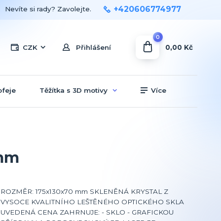
+420606774977
Nevíte si rady? Zavolejte.
0
0,00 Kč
CZK
Přihlášení
ofeje
Těžítka s 3D motivy
Více
0mm
ROZMĚR: 175x130x70 mm SKLENĚNÁ KRYSTAL Z
VYSOCE KVALITNÍHO LEŠTĚNÉHO OPTICKÉHO SKLA
UVEDENÁ CENA ZAHRNUJE: - SKLO - GRAFICKOU