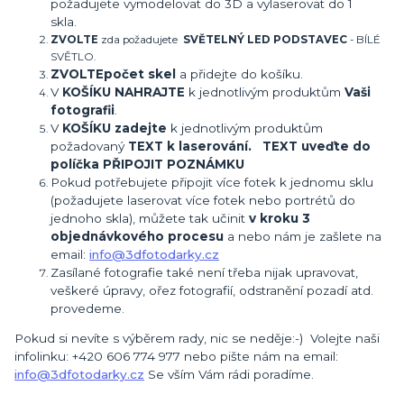
požadujete vymodelovat do 3D a vylaserovat do 1
skla.
ZVOLTE
zda požadujete
SVĚTELNÝ LED PODSTAVEC
- BÍLÉ
SVĚTLO.
ZVOLTE
počet skel
a přidejte do košíku.
V
KOŠÍKU NAHRAJTE
k jednotlivým produktům
Vaši
fotografii
.
V
KOŠÍKU zadejte
k jednotlivým produktům
požadovaný
TEXT k laserování. TEXT uveďte do
políčka PŘIPOJIT POZNÁMKU
Pokud potřebujete připojit více fotek k jednomu sklu
(požadujete laserovat více fotek nebo portrétů do
jednoho skla), můžete tak učinit
v kroku 3
objednávkového procesu
a nebo nám je zašlete na
email:
info@3dfotodarky.cz
Zasílané fotografie také není třeba nijak upravovat,
veškeré úpravy, ořez fotografií, odstranění pozadí atd.
provedeme.
Pokud si nevíte s výběrem rady, nic se neděje:-) Volejte naši
infolinku: +420 606 774 977 nebo pište nám na email:
info@3dfotodarky.cz
Se vším Vám rádi poradíme.