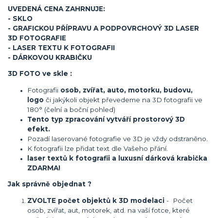
UVEDENÁ CENA ZAHRNUJE:
- SKLO
- GRAFICKOU PŘÍPRAVU A PODPOVRCHOVÝ 3D LASER
3D FOTOGRAFIE
- LASER TEXTU K FOTOGRAFII
- DÁRKOVOU KRABIČKU
3D FOTO ve skle :
Fotografii
osob, zvířat, auto, motorku, budovu,
logo
či jakýkoli objekt převedeme na 3D fotografii ve
180° (čelní a boční pohled)
Tento typ zpracování vytváří prostorový 3D
efekt.
Pozadí laserované fotografie ve 3D je vždy odstraněno.
K fotografii lze přidat text dle Vašeho přání.
laser textů k fotografii a luxusní dárková krabička
ZDARMA!
Jak správně objednat ?
ZVOLTE počet objektů k 3D modelaci
- Počet
osob, zvířat, aut, motorek, atd. na vaší fotce, které