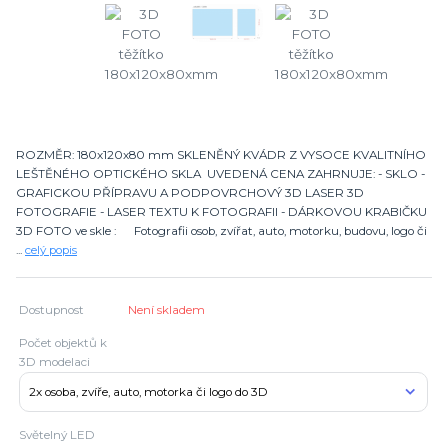
ROZMĚR: 180x120x80 mm SKLENĚNÝ KVÁDR Z VYSOCE KVALITNÍHO
LEŠTĚNÉHO OPTICKÉHO SKLA UVEDENÁ CENA ZAHRNUJE: - SKLO -
GRAFICKOU PŘÍPRAVU A PODPOVRCHOVÝ 3D LASER 3D
FOTOGRAFIE - LASER TEXTU K FOTOGRAFII - DÁRKOVOU KRABIČKU
3D FOTO ve skle : Fotografii osob, zvířat, auto, motorku, budovu, logo či
...
celý popis
Dostupnost
Není skladem
Počet objektů k
3D modelaci
Světelný LED