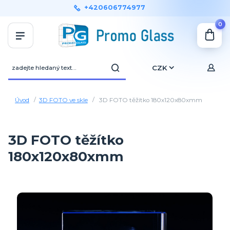
+420606774977
0
CZK
Úvod
3D FOTO ve skle
3D FOTO těžítko 180x120x80xmm
3D FOTO těžítko
180x120x80xmm