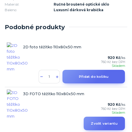
Materiál:
Ručně broušené optické sklo
Baleno:
Luxusní dárková krabička
Podobné produkty
2D foto těžítko 110x80x50 mm
920 Kč
/
ks
760 Kč
bez DPH
Skladem
Přidat do košíku
3D FOTO těžítko 110x80x50 mm
920 Kč
/
ks
760 Kč
bez DPH
Skladem
Zvolit variantu