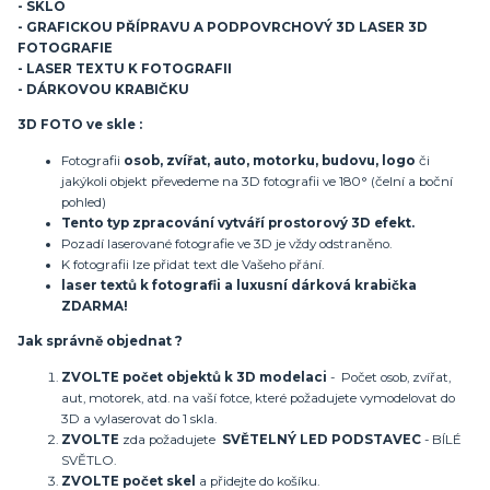
- SKLO
- GRAFICKOU PŘÍPRAVU A PODPOVRCHOVÝ 3D LASER 3D
FOTOGRAFIE
- LASER TEXTU K FOTOGRAFII
- DÁRKOVOU KRABIČKU
3D FOTO ve skle :
Fotografii
osob, zvířat, auto, motorku, budovu, logo
či
jakýkoli objekt převedeme na 3D fotografii ve 180° (čelní a boční
pohled)
Tento typ zpracování vytváří prostorový 3D efekt.
Pozadí laserované fotografie ve 3D je vždy odstraněno.
K fotografii lze přidat text dle Vašeho přání.
laser textů k fotografii a luxusní dárková krabička
ZDARMA!
Jak správně objednat ?
ZVOLTE počet objektů k 3D modelaci
- Počet osob, zvířat,
aut, motorek, atd. na vaší fotce, které požadujete vymodelovat do
3D a vylaserovat do 1 skla.
ZVOLTE
zda požadujete
SVĚTELNÝ LED PODSTAVEC
- BÍLÉ
SVĚTLO.
ZVOLTE
počet skel
a přidejte do košíku.