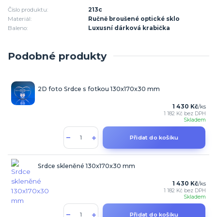
Číslo produktu:
213c
Materiál:
Ručně broušené optické sklo
Baleno:
Luxusní dárková krabička
Podobné produkty
2D foto Srdce s fotkou 130x170x30 mm
1 430 Kč
/
ks
1 182 Kč
bez DPH
Skladem
Přidat do košíku
Srdce skleněné 130x170x30 mm
1 430 Kč
/
ks
1 182 Kč
bez DPH
Skladem
Přidat do košíku