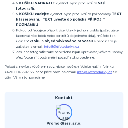
V
KOŠÍKU NAHRAJTE
k jednotlivým produktům
Vaši
fotografii
.
V
KOŠÍKU zadejte
k jednotlivým produktům požadovaný
TEXT
k laserování. TEXT uveďte do políčka PŘIPOJIT
POZNÁMKU
Pokud potřebujete připojit více fotek k jednomu sklu (požadujete
laserovat více fotek nebo portrétů do jednoho skla), můžete tak
učinit
v kroku 3 objednávkového procesu
a nebo nám je
zašlete na email:
info@3dfotodarky.cz
Zasílané fotografie také není třeba nijak upravovat, veškeré úpravy,
ořez fotografií, odstranění pozadí atd. provedeme.
Pokud si nevíte s výběrem rady, nic se neděje:-) Volejte naši infolinku:
+420 606 774 977 nebo pište nám na email:
info@3dfotodarky.cz
Se
vším Vám rádi poradíme.
Kontakt
Promo Glass, s.r.o.