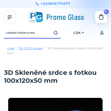
+420606774977
0
CZK
Úvod
3D FOTO ve skle
3D Skleněné srdce s fotkou 100x120x50
mm
3D Skleněné srdce s fotkou
100x120x50 mm