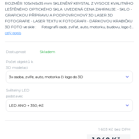
ROZMĚR: 105x145x35 mm SKLENĚNÝ KRYSTAL Z VYSOCE KVALITNÍHO
LEŠTĚNÉHO OPTICKÉHO SKLA UVEDENÁ CENA ZAHRNUJE: - SKLO -
GRAFICKOU PŘÍPRAVU A PODPOVRCHOVÝ 3D LASER 3D
FOTOGRAFIE - LASER TEXTU K FOTOGRAFII - DÁRKOVOU KRABIČKU
3D FOTO ve skle : Fotografii osob, zvířat, auto, motorku, budovu, logo č...
celý popis
Dostupnost
Skladem
Počet objektů k
3D modelaci
Světelný LED
podstavec
1 603 Kč
bez DPH