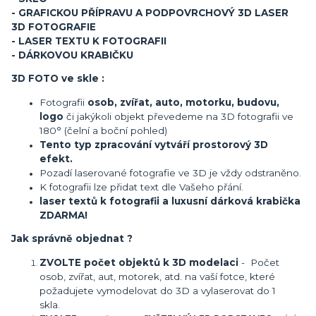
- GRAFICKOU PŘÍPRAVU A PODPOVRCHOVÝ 3D LASER
3D FOTOGRAFIE
- LASER TEXTU K FOTOGRAFII
- DÁRKOVOU KRABIČKU
3D FOTO ve skle :
Fotografii
osob, zvířat, auto, motorku, budovu,
logo
či jakýkoli objekt převedeme na 3D fotografii ve
180° (čelní a boční pohled)
Tento typ zpracování vytváří prostorový 3D
efekt.
Pozadí laserované fotografie ve 3D je vždy odstraněno.
K fotografii lze přidat text dle Vašeho přání.
laser textů k fotografii a luxusní dárková krabička
ZDARMA!
Jak správně objednat ?
ZVOLTE počet objektů k 3D modelaci
- Počet
osob, zvířat, aut, motorek, atd. na vaší fotce, které
požadujete vymodelovat do 3D a vylaserovat do 1
skla.