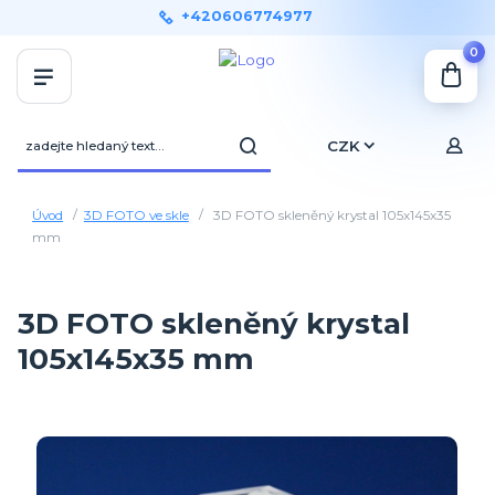
+420606774977
0
CZK
Úvod
3D FOTO ve skle
3D FOTO skleněný krystal 105x145x35
mm
3D FOTO skleněný krystal
105x145x35 mm