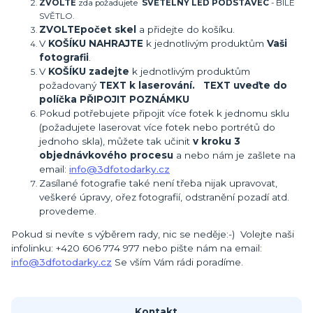
ZVOLTE
zda požadujete
SVĚTELNÝ LED PODSTAVEC
- BÍLÉ
SVĚTLO.
ZVOLTE
počet skel
a přidejte do košíku.
V
KOŠÍKU NAHRAJTE
k jednotlivým produktům
Vaši
fotografii
.
V
KOŠÍKU zadejte
k jednotlivým produktům
požadovaný
TEXT k laserování. TEXT uveďte do
políčka PŘIPOJIT POZNÁMKU
Pokud potřebujete připojit více fotek k jednomu sklu
(požadujete laserovat více fotek nebo portrétů do
jednoho skla), můžete tak učinit
v kroku 3
objednávkového procesu
a nebo nám je zašlete na
email:
info@3dfotodarky.cz
Zasílané fotografie také není třeba nijak upravovat,
veškeré úpravy, ořez fotografií, odstranění pozadí atd.
provedeme.
Pokud si nevíte s výběrem rady, nic se neděje:-) Volejte naši
infolinku: +420 606 774 977 nebo pište nám na email:
info@3dfotodarky.cz
Se vším Vám rádi poradíme.
Kontakt