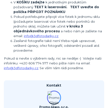
V
KOŠÍKU zadejte
k jednotlivým produktům
požadovaný
TEXT k laserování. TEXT uveďte do
políčka PŘIPOJIT POZNÁMKU
Pokud potřebujete připojit více fotek k jednomu sklu
(požadujete laserovat více fotek nebo portrétů do
jednoho skla), můžete tak učinit
v kroku 3
objednávkového procesu
a nebo nám je zašlete na
email:
info@3dfotodarky.cz
Zasílané fotografie také není třeba nijak upravovat,
veškeré úpravy, ořez fotografií, odstranění pozadí atd.
provedeme.
Pokud si nevíte s výběrem rady, nic se neděje:-) Volejte naši
infolinku: +420 606 774 977 nebo pište nám na email:
info@3dfotodarky.cz
Se vším Vám rádi poradíme.
Kontakt
Promo Glass, s.r.o.