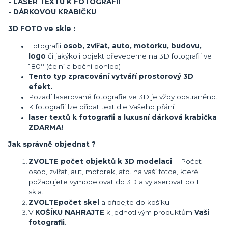
- LASER TEXTU K FOTOGRAFII
- DÁRKOVOU KRABIČKU
3D FOTO ve skle :
Fotografii
osob, zvířat, auto, motorku, budovu,
logo
či jakýkoli objekt převedeme na 3D fotografii ve
180° (čelní a boční pohled)
Tento typ zpracování vytváří prostorový 3D
efekt.
Pozadí laserované fotografie ve 3D je vždy odstraněno.
K fotografii lze přidat text dle Vašeho přání.
laser textů k fotografii a luxusní dárková krabička
ZDARMA!
Jak správně objednat ?
ZVOLTE počet objektů k 3D modelaci
- Počet
osob, zvířat, aut, motorek, atd. na vaší fotce, které
požadujete vymodelovat do 3D a vylaserovat do 1
skla.
ZVOLTE
počet skel
a přidejte do košíku.
V
KOŠÍKU NAHRAJTE
k jednotlivým produktům
Vaši
fotografii
.