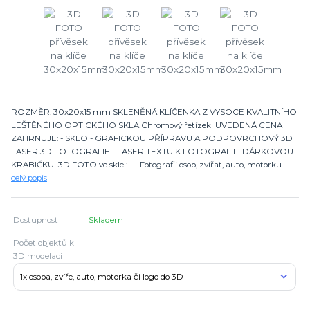
ROZMĚR: 30x20x15 mm SKLENĚNÁ KLÍČENKA Z VYSOCE KVALITNÍHO
LEŠTĚNÉHO OPTICKÉHO SKLA Chromový řetízek UVEDENÁ CENA
ZAHRNUJE: - SKLO - GRAFICKOU PŘÍPRAVU A PODPOVRCHOVÝ 3D
LASER 3D FOTOGRAFIE - LASER TEXTU K FOTOGRAFII - DÁRKOVOU
KRABIČKU 3D FOTO ve skle : Fotografii osob, zvířat, auto, motorku...
celý popis
Dostupnost
Skladem
Počet objektů k
3D modelaci