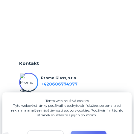
Kontakt
Promo Glass, s.r.o.
+420606774977
Tento web používá cookies
info@3dfotodarky.cz
Tyto webové stránky používají k poskytování služeb, personalizaci
reklam a analýze návštěvnosti soubory cookies. Používáním těchto
stránek souhlasíte s jejich použitím.