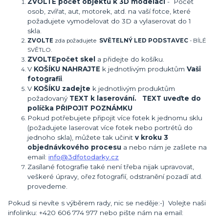
ZVOLTE počet objektů k 3D modelaci
- Počet
osob, zvířat, aut, motorek, atd. na vaší fotce, které
požadujete vymodelovat do 3D a vylaserovat do 1
skla.
ZVOLTE
zda požadujete
SVĚTELNÝ LED PODSTAVEC
- BÍLÉ
SVĚTLO.
ZVOLTE
počet skel
a přidejte do košíku.
V
KOŠÍKU NAHRAJTE
k jednotlivým produktům
Vaši
fotografii
.
V
KOŠÍKU zadejte
k jednotlivým produktům
požadovaný
TEXT k laserování. TEXT uveďte do
políčka PŘIPOJIT POZNÁMKU
Pokud potřebujete připojit více fotek k jednomu sklu
(požadujete laserovat více fotek nebo portrétů do
jednoho skla), můžete tak učinit
v kroku 3
objednávkového procesu
a nebo nám je zašlete na
email:
info@3dfotodarky.cz
Zasílané fotografie také není třeba nijak upravovat,
veškeré úpravy, ořez fotografií, odstranění pozadí atd.
provedeme.
Pokud si nevíte s výběrem rady, nic se neděje:-) Volejte naši
infolinku: +420 606 774 977 nebo pište nám na email: