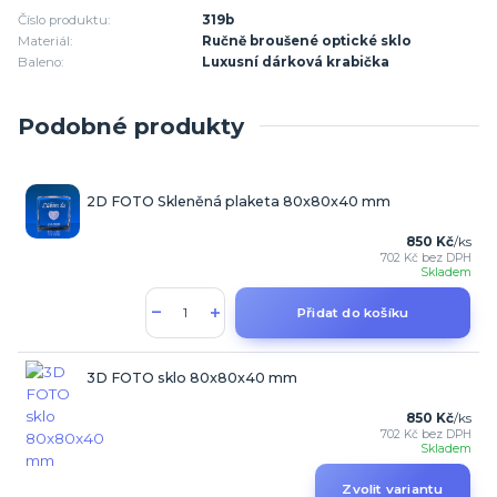
Číslo produktu:
319b
Materiál:
Ručně broušené optické sklo
Baleno:
Luxusní dárková krabička
Podobné produkty
2D FOTO Skleněná plaketa 80x80x40 mm
850 Kč
/
ks
702 Kč
bez DPH
Skladem
Přidat do košíku
3D FOTO sklo 80x80x40 mm
850 Kč
/
ks
702 Kč
bez DPH
Skladem
Zvolit variantu