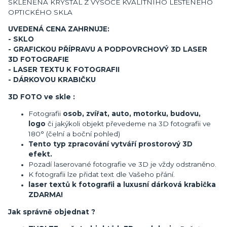
SKLENĚNÁ KRYSTAL Z VYSOCE KVALITNÍHO LEŠTĚNÉHO
OPTICKÉHO SKLA
UVEDENÁ CENA ZAHRNUJE:
- SKLO
- GRAFICKOU PŘÍPRAVU A PODPOVRCHOVÝ 3D LASER
3D FOTOGRAFIE
- LASER TEXTU K FOTOGRAFII
- DÁRKOVOU KRABIČKU
3D FOTO ve skle :
Fotografii
osob, zvířat, auto, motorku, budovu,
logo
či jakýkoli objekt převedeme na 3D fotografii ve
180° (čelní a boční pohled)
Tento typ zpracování vytváří prostorový 3D
efekt.
Pozadí laserované fotografie ve 3D je vždy odstraněno.
K fotografii lze přidat text dle Vašeho přání.
laser textů k fotografii a luxusní dárková krabička
ZDARMA!
Jak správně objednat ?