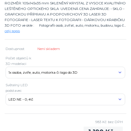
ROZMĚR: 105x145x35 mm SKLENĚNÝ KRYSTAL Z VYSOCE KVALITNÍHO
LEŠTĚNÉHO OPTICKÉHO SKLA UVEDENÁ CENA ZAHRNUJE: - SKLO -
GRAFICKOU PŘÍPRAVU A PODPOVRCHOVÝ 3D LASER 3D
FOTOGRAFIE - LASER TEXTU K FOTOGRAFII - DÁRKOVOU KRABIČKU
3D FOTO ve skle : Fotografii osob, zvířat, auto, motorku, budovu, logo č...
celý popis
Dostupnost
Není skladem
Počet objektů k
3D modelaci
Světelný LED
podstavec
983 Kč
bez DPH