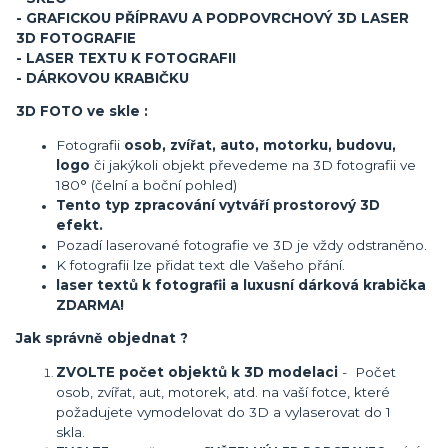
- GRAFICKOU PŘÍPRAVU A PODPOVRCHOVÝ 3D LASER
3D FOTOGRAFIE
- LASER TEXTU K FOTOGRAFII
- DÁRKOVOU KRABIČKU
3D FOTO ve skle :
Fotografii
osob, zvířat, auto, motorku, budovu,
logo
či jakýkoli objekt převedeme na 3D fotografii ve
180° (čelní a boční pohled)
Tento typ zpracování vytváří prostorový 3D
efekt.
Pozadí laserované fotografie ve 3D je vždy odstraněno.
K fotografii lze přidat text dle Vašeho přání.
laser textů k fotografii a luxusní dárková krabička
ZDARMA!
Jak správně objednat ?
ZVOLTE počet objektů k 3D modelaci
- Počet
osob, zvířat, aut, motorek, atd. na vaší fotce, které
požadujete vymodelovat do 3D a vylaserovat do 1
skla.