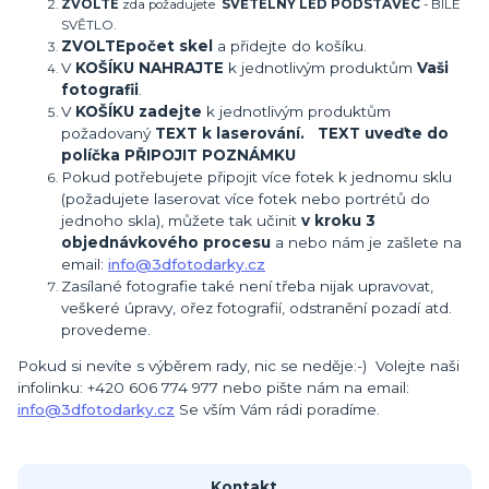
ZVOLTE
zda požadujete
SVĚTELNÝ LED PODSTAVEC
- BÍLÉ
SVĚTLO.
ZVOLTE
počet skel
a přidejte do košíku.
V
KOŠÍKU NAHRAJTE
k jednotlivým produktům
Vaši
fotografii
.
V
KOŠÍKU zadejte
k jednotlivým produktům
požadovaný
TEXT k laserování. TEXT uveďte do
políčka PŘIPOJIT POZNÁMKU
Pokud potřebujete připojit více fotek k jednomu sklu
(požadujete laserovat více fotek nebo portrétů do
jednoho skla), můžete tak učinit
v kroku 3
objednávkového procesu
a nebo nám je zašlete na
email:
info@3dfotodarky.cz
Zasílané fotografie také není třeba nijak upravovat,
veškeré úpravy, ořez fotografií, odstranění pozadí atd.
provedeme.
Pokud si nevíte s výběrem rady, nic se neděje:-) Volejte naši
infolinku: +420 606 774 977 nebo pište nám na email:
info@3dfotodarky.cz
Se vším Vám rádi poradíme.
Kontakt